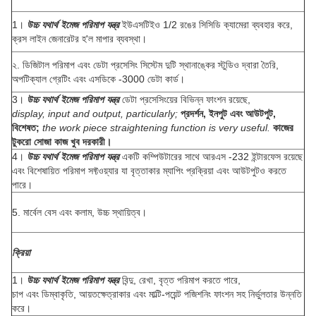
1।
উচ্চ যথার্থ ইমেজ পরিমাপ যন্ত্র
ইউএসটিইও 1/2 রঙের সিসিডি ক্যামেরা ব্যবহার করে,
ক্রস লাইন জেনারেটর হ'ল মাপার ব্যবস্থা।
২. ডিজিটাল পরিমাপ এবং ডেটা প্রসেসিং সিস্টেম দুটি স্থানাঙ্কের স্টুডিও দ্বারা তৈরি,
অপটিক্যাল গ্রেটিং এবং এসডিকে -3000 ডেটা কার্ড।
3।
উচ্চ যথার্থ ইমেজ পরিমাপ যন্ত্র
ডেটা প্রসেসিংয়ের বিভিন্ন ফাংশন রয়েছে,
display, input and output, particularly;
প্রদর্শন, ইনপুট এবং আউটপুট,
বিশেষত;
the work piece straightening function is very useful.
কাজের
টুকরো সোজা কাজ খুব দরকারী।
4।
উচ্চ যথার্থ ইমেজ পরিমাপ যন্ত্র
একটি কম্পিউটারের সাথে আরএস -232 ইন্টারফেস রয়েছে
এবং বিশেষায়িত পরিমাপ সফ্টওয়্যার যা বৃত্তাকার ম্যাপিং প্রক্রিয়া এবং আউটপুটও করতে
পারে।
5. মার্বেল বেস এবং কলাম, উচ্চ স্থায়িত্ব।
ক্রিয়া
1।
উচ্চ যথার্থ ইমেজ পরিমাপ যন্ত্র
বিন্দু, রেখা, বৃত্ত পরিমাপ করতে পারে,
চাপ এবং ডিম্বাকৃতি, আয়তক্ষেত্রাকার এবং মাল্টি-পয়েন্ট পজিশনিং ফাংশন সহ নির্ভুলতার উন্নতি
করে।