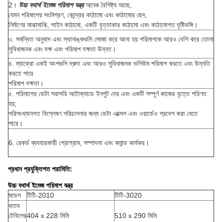
2।
উচ্চ যথার্থ ইমেজ পরিমাপ যন্ত্র
অনেক বৈশিষ্ট্য আছে,
যেমন পরিমাপের সংমিশ্রণ, কেন্দ্রের কাঠামো এবং কাঠামোর ছেদ,
নির্মাণের মাঝামাঝি, লাইন কাঠামো, একটি বৃত্তাকার কাঠামো এবং কাঠামোগত দৃষ্টিভঙ্গি।
৩. সমন্বিত অনুবাদ এবং স্থানাঙ্কগুলি সোজা করে আনা হয় পরিমাপকে আরও বেশি করে তোলা
সুবিধাজনক এবং দক্ষ এবং পরিমাপ দক্ষতা উন্নত।
৪. ম্যাক্রো একই অংশগুলি দ্রুত এবং আরও সুবিধাজনক ভলিউম পরিমাপ করতে এবং উন্নতি
করতে পারে
পরিমাপ দক্ষতা।
৫. পরিমাপের ডেটা সরাসরি অটোক্যাডে ইনপুট দেয় এবং একটি সম্পূর্ণ কাজের বৃত্তে পরিণত
হয়;
পরিসংখ্যানগত বিশ্লেষণ পরিচালনার জন্য ডেটা এক্সেল এবং ওয়ার্ডেও প্রবেশ করা যেতে
পারে।
6. রেকর্ড ব্যবহারকারী প্রোগ্রাম, সম্পাদনা এবং কমান্ড কার্যকর।
প্রধান প্রযুক্তিগত পরামিতি:
উচ্চ যথার্থ ইমেজ পরিমাপ যন্ত্র
মডেল
টিটি-2010
টিটি-3020
ধাতব
টেবিলের
404 x 228 মিমি
510 x 290 মিমি