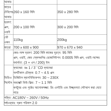
আকার
কাচের
টেবিলের
260 x 160 মিমি
350 x 280 মিমি
আকার
ভ্রমণ:
এক্স,
200 x 100 মিমি
300 x 200 মিমি
ওয়াই
নেট
110kg
200kg
ওজন
মাত্রা
700 x 600 x 900
970 x 670 x 940
জেড-অক্ষ ভ্রমণ: 200 মিমি কাজের দূরত্ব: 95 মিমি
এক্স, ওয়াই, জেড স্কেলগুলির রেজোলিউশন: 0.0005 মিমি এক্স, ওয়াই-অক্ষের
যথার্থতা: (3 + এল / 200) উম
ক্যামেরা: রঙ 1 / 3``CD ক্যামেরা
অপটিকাল চৌম্বক: 0.7 ~ 4.5 এক্স
ভিডিও
ডিজিটাল ম্যাগনিফিকেশন: 30 ~ 230X
সিস্টেম
অবজেক্ট ভিউ-ফিল্ড: 7 ~ 1.1 মিমি
কনট্যুর এবং পৃষ্ঠের আলোকসজ্জা: রিং এলইডি এবং উজ্জ্বলতা সেটআপ করা যেতে
পারে
শক্তি: AC180V ~ 260V / 50Hz
সফ্টওয়্যার: দ্রুত পরিমাপ 2.0