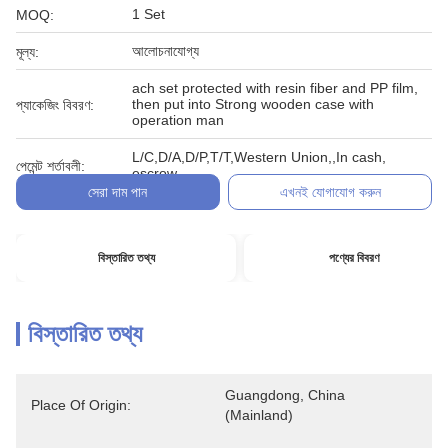
1 Set
MOQ:
আলোচনাযোগ্য
মূল্য:
ach set protected with resin fiber and PP film,
then put into Strong wooden case with
প্যাকেজিং বিবরণ:
operation man
L/C,D/A,D/P,T/T,Western Union,,In cash,
পেমেন্ট শর্তাবলী:
escrow
সেরা দাম পান
এখনই যোগাযোগ করুন
বিস্তারিত তথ্য
পণ্যের বিবরণ
বিস্তারিত তথ্য
Guangdong, China 
Place Of Origin:
(Mainland)