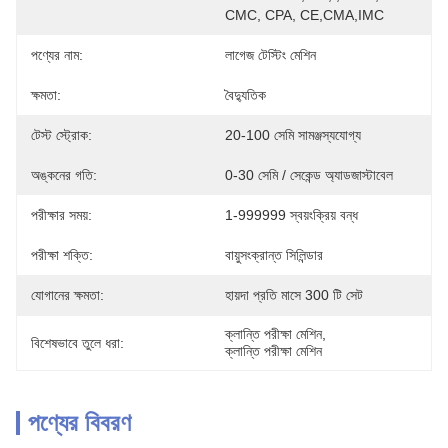
CMC, CPA, CE,CMA,IMC
পণ্যের নাম:
লাগেজ টেস্টিং মেশিন
ক্ষমতা:
বৈদ্যুতিক
টেস্ট স্ট্রোক:
20-100 সেমি সামঞ্জস্যযোগ্য
অঙ্কনের গতি:
0-30 সেমি / সেকেন্ড অ্যাডজাস্টাবেল
পরীক্ষার সময়:
1-999999 স্বয়ংক্রিয় বন্ধ
পরীক্ষা শক্তি:
বায়ুসংক্রান্ত সিলিন্ডার
যোগানের ক্ষমতা:
হায়দা প্রতি মাসে 300 টি সেট
ক্লান্তি পরীক্ষা মেশিন
, 
বিশেষভাবে তুলে ধরা:
ক্লান্তি পরীক্ষা মেশিন
পণ্যের বিবরণ