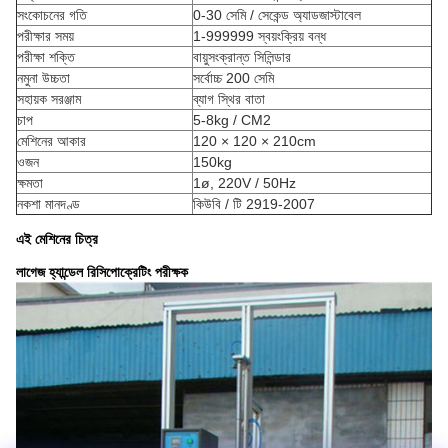
সংকোচনের গতি
0-30 সেমি / সেকেন্ড অ্যাডজাস্টাবেল
পরীক্ষার সময়
1-999999 স্বয়ংক্রিয় বন্ধ
পরীক্ষা শক্তি
বায়ুসংক্রান্ত সিলিন্ডার
নমুনা উচ্চতা
সর্বোচ্চ 200 সেমি
সহায়ক সরঞ্জাম
ব্যাগ স্থির বাতা
চাপ
5-8kg / CM2
মেশিনের আকার
120 × 120 × 210cm
ওজন
150kg
ক্ষমতা
1ø, 220V / 50Hz
নকশা মানদণ্ড
কিউবি / টি 2919-2007
এই মেশিনের চিত্র
লাগেজ হ্যান্ডেল রিসিপোক্রেটিং পরীক্ষক