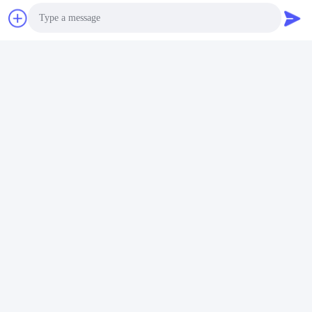
Abrasion Resistance Test Machine
Fatigue Testing Machine
Photo
Video Call
দ্রুত যোগাযোগ
Audio Call
ঠিকানা
রুম 105, বিল্ডিং F4, জেলা F, তিয়ানান ডিজিটাল সিটি, নানচেং জেলা, ডংগুয়ান সিটি,
গুয়াংডং প্রদেশ, চীন
টেলিফোন
86-0769-89055588
ই-মেইল
salesmanager@qc-test.com