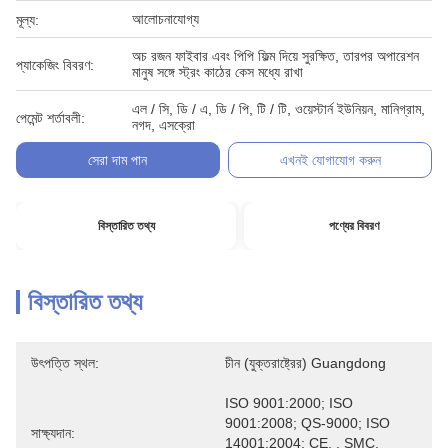
আলোচনাযোগ্য
মূল্য:
অচ রজন ফাইবার এবং পিপি ফিল্ম দিয়ে সুরক্ষিত, তারপর অপারেশন
প্যাকেজিং বিবরণ:
মানুষ সঙ্গে স্ট্রং কাঠের কেস মধ্যে রাখা
এল / সি, ডি / এ, ডি / পি, টি / টি, ওয়েস্টার্ন ইউনিয়ন, মানিগ্রাম,
পেমেন্ট শর্তাবলী:
নগদ, এসক্রো
সেরা দাম পান
এখনই যোগাযোগ করুন
বিস্তারিত তথ্য
পণ্যের বিবরণ
বিস্তারিত তথ্য
উৎপত্তি স্থল:
চীন (যুক্তরাষ্ট্রের) Guangdong
ISO 9001:2000; ISO 
9001:2008; QS-9000; ISO 
সাক্ষ্যদান:
14001:2004; CE, , SMC, 