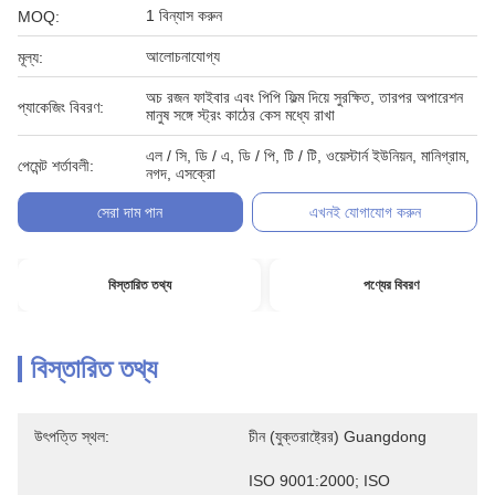
1 বিন্যাস করুন
MOQ:
আলোচনাযোগ্য
মূল্য:
অচ রজন ফাইবার এবং পিপি ফিল্ম দিয়ে সুরক্ষিত, তারপর অপারেশন
প্যাকেজিং বিবরণ:
মানুষ সঙ্গে স্ট্রং কাঠের কেস মধ্যে রাখা
এল / সি, ডি / এ, ডি / পি, টি / টি, ওয়েস্টার্ন ইউনিয়ন, মানিগ্রাম,
পেমেন্ট শর্তাবলী:
নগদ, এসক্রো
সেরা দাম পান
এখনই যোগাযোগ করুন
বিস্তারিত তথ্য
পণ্যের বিবরণ
বিস্তারিত তথ্য
উৎপত্তি স্থল:
চীন (যুক্তরাষ্ট্রের) Guangdong
ISO 9001:2000; ISO 