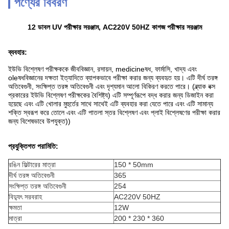
পণ্যের বিবরণ
12 ডাবল UV পরীক্ষার সরঞ্জাম, AC220V 50HZ কাগজ পরীক্ষার সরঞ্জাম
ব্যবহার
:
ইউভি বিশ্লেষণ পরীক্ষককে জীববিজ্ঞান, রসায়ন, medicineষধ, ফার্মাসি, খাদ্য এবং
oleষধবিজ্ঞানের দক্ষতা ইত্যাদিতে ব্যাপকভাবে পরীক্ষা করার জন্য ব্যবহৃত হয়। এটি দীর্ঘ তরঙ্গ
অতিবেগুনী, সংক্ষিপ্ত তরঙ্গ অতিবেগুনী এবং দৃশ্যমান আলো বিকিরণ করতে পারে। (ব্ল্যাক বক্স
প্রকারের ইউভি বিশ্লেষণ পরীক্ষকের বৈশিষ্ট্য) এটি সম্পূর্ণরূপে বদ্ধ করার জন্য ডিজাইন করা
হয়েছে এবং এটি খোলার মুহুর্তের সাথে সাথেই এটি ব্যবহার করা যেতে পারে এবং এটি সামান্য
শক্তি স্বরূপ করে তোলে এবং এটি পাতলা স্তর বিশ্লেষণ এবং প্লাই বিশ্লেষণের পরীক্ষা করার
জন্য বিশেষভাবে উপযুক্ত))
প্রযুক্তিগত পরামিতি:
রঙিন ফিল্টারের মাত্রা
150 * 50mm
দীর্ঘ তরঙ্গ অতিবেগুনী
365
সংক্ষিপ্ত তরঙ্গ অতিবেগুনী
254
বিদ্যুৎ সরবরাহ
AC220V 50HZ
ক্ষমতা
12W
মাত্রা
200 * 230 * 360