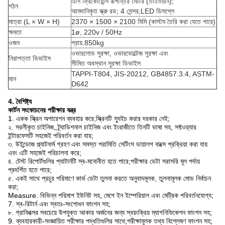
এসি ফ্রিকোয়েন্সি রূপান্তর মোটর (তাইওয়ান);
গঠন
আমদানিকৃত স্ক্রু রড; 4 সেন্সর;LED ডিসপ্লে
মাত্রা (L × W × H)
2370 × 1500 × 2100 মিমি (কাস্টম তৈরি করা যেতে পারে)
ক্ষমতা
1ø, 220v / 50Hz
ওজন
প্রায়.850kg
ওভারলোড সুরক্ষা, ওভারভোল্টেজ সুরক্ষা এবং
নিরাপত্তা ডিভাইস
সীমিত অবস্থান সুরক্ষা ডিভাইস
TAPPI-T804, JIS-20212, GB4857.3.4, ASTM-
মান
D642
4. বৈশিষ্ট্য
কার্টন সংকোচনের পরীক্ষার যন্ত্র
1. একক স্ক্রিন অপারেশন ব্যবহার করে;স্ক্রিনটি স্যুইচ করার দরকার নেই;
২. সরলীকৃত চাইনিজ, ট্র্যাডিশনাল চাইনিজ এবং ইংরাজীতে তিনটি ভাষা সহ, সফ্টওয়্যার
ইন্টারফেসটি সহজেই পরিবর্তন করা যায়;
৩. উইন্ডোজ প্ল্যাটফর্ম গ্রহণ এবং সমস্ত পরামিতি সেটিংস ডায়ালগ বাক্সে প্রক্রিয়া করা যায়
এবং এটি সহজেই পরিচালনা করে;
৪. টেস্ট রিপোর্টগুলির প্যাটার্নটি স্ব-মনোনীত হতে পারে;পরীক্ষার ডেটা সরাসরি মূল পর্দায়
প্রদর্শিত হতে পারে;
৫. একই সাথে প্রচুর পরিমাণে কার্ভ ডেটা তুলনা করতে অনুবাদমূলক, তুলনামূলক মোড নির্বাচন
করা;
Measure. বিভিন্ন পরিমাপ ইউনিট সহ, মেপে ইন ইম্পেরিয়াল এবং মেট্রিক পরিবর্তনযোগ্য;
7. স্ব-রিটার্ন এবং স্বতঃ-সংশোধন ফাংশন সহ;
৮. গ্রাফিক্সের সবচেয়ে উপযুক্ত আকার অর্জনের জন্য স্বয়ংক্রিয় ম্যাগনিফিকেশন ফাংশন সহ;
9. ব্যবহারকারী-সংজ্ঞায়িত পরীক্ষার পদ্ধতিগুলির সাথে;পরীক্ষামূলক তথ্য বিশ্লেষণ ফাংশন সহ;