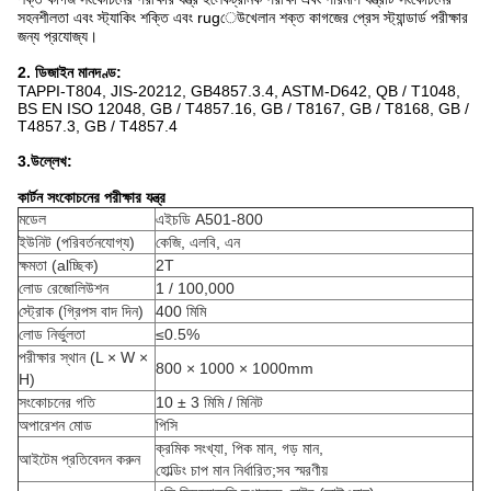
সহনশীলতা এবং স্ট্যাকিং শক্তি এবং rugেউখেলান শক্ত কাগজের প্রেস স্ট্যান্ডার্ড পরীক্ষার
জন্য প্রযোজ্য।
2. ডিজাইন মানদণ্ড:
TAPPI-T804, JIS-20212, GB4857.3.4, ASTM-D642, QB / T1048,
BS EN ISO 12048, GB / T4857.16, GB / T8167, GB / T8168, GB /
T4857.3, GB / T4857.4
3.উল্লেখ:
কার্টন সংকোচনের পরীক্ষার যন্ত্র
মডেল
এইচডি A501-800
ইউনিট (পরিবর্তনযোগ্য)
কেজি, এলবি, এন
ক্ষমতা (alচ্ছিক)
2T
লোড রেজোলিউশন
1 / 100,000
স্ট্রোক (গ্রিপস বাদ দিন)
400 মিমি
লোড নির্ভুলতা
≤0.5%
পরীক্ষার স্থান (L × W ×
800 × 1000 × 1000mm
H)
সংকোচনের গতি
10 ± 3 মিমি / মিনিট
অপারেশন মোড
পিসি
ক্রমিক সংখ্যা, পিক মান, গড় মান,
আইটেম প্রতিবেদন করুন
হোল্ডিং চাপ মান নির্ধারিত;সব স্মরণীয়