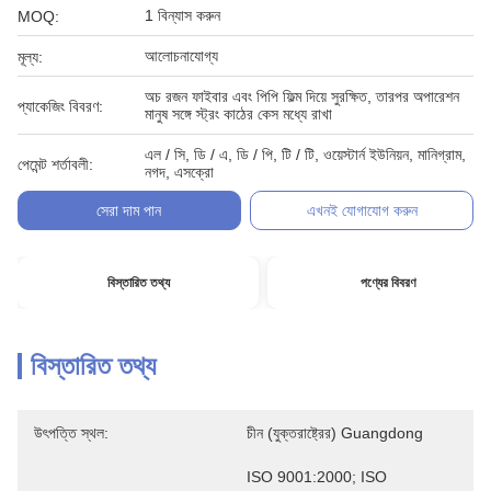
1 বিন্যাস করুন
MOQ:
আলোচনাযোগ্য
মূল্য:
অচ রজন ফাইবার এবং পিপি ফিল্ম দিয়ে সুরক্ষিত, তারপর অপারেশন
প্যাকেজিং বিবরণ:
মানুষ সঙ্গে স্ট্রং কাঠের কেস মধ্যে রাখা
এল / সি, ডি / এ, ডি / পি, টি / টি, ওয়েস্টার্ন ইউনিয়ন, মানিগ্রাম,
পেমেন্ট শর্তাবলী:
নগদ, এসক্রো
সেরা দাম পান
এখনই যোগাযোগ করুন
বিস্তারিত তথ্য
পণ্যের বিবরণ
বিস্তারিত তথ্য
উৎপত্তি স্থল:
চীন (যুক্তরাষ্ট্রের) Guangdong
ISO 9001:2000; ISO 