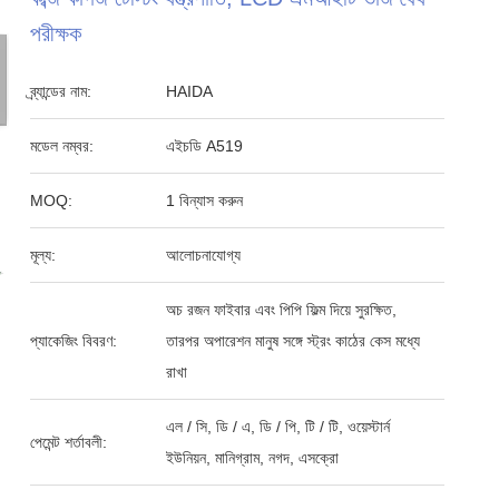
পরীক্ষক
ব্র্যান্ডের নাম:
HAIDA
মডেল নম্বর:
এইচডি A519
MOQ:
1 বিন্যাস করুন
মূল্য:
আলোচনাযোগ্য
অচ রজন ফাইবার এবং পিপি ফিল্ম দিয়ে সুরক্ষিত,
প্যাকেজিং বিবরণ:
তারপর অপারেশন মানুষ সঙ্গে স্ট্রং কাঠের কেস মধ্যে
রাখা
এল / সি, ডি / এ, ডি / পি, টি / টি, ওয়েস্টার্ন
পেমেন্ট শর্তাবলী:
ইউনিয়ন, মানিগ্রাম, নগদ, এসক্রো