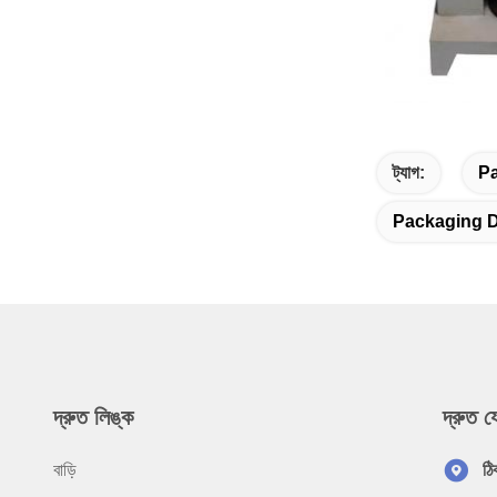
ট্যাগ:
Pa
Packaging D
দ্রুত লিঙ্ক
দ্রুত 
বাড়ি
ঠি