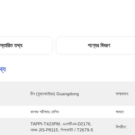
িস্তারিত তথ্য
পণ্যের বিবরণ
থ্য
চীন (যুক্তরাষ্ট্রের) Guangdong
সাক্ষ্যদান:
কাগজ পরীক্ষার মেশিন
ক্ষমতা:
TAPPI-T423PM, এএসটিএম-D2176, 
বিপরীত:
নামক JIS-P8115, গিগাবাইট / T2679-5