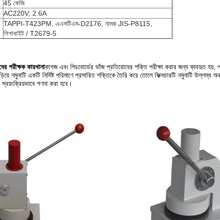
45 কেজি
AC220V, 2.6A
TAPPI-T423PM, এএসটিএম-D2176, নামক JIS-P8115,
গিগাবাইট / T2679-5
ের পরীক্ষক কারখানা
কাগজ এবং পিচবোর্ডের ভাঁজ প্রতিরোধের শক্তি পরীক্ষা করার জন্য ব্যবহৃত হয়, পদ
়িয়ে নমুনাটি একটি নির্দিষ্ট পরিমাণে প্রসারিত শক্তিকে তৈরি করে তোলে ফিক্সচারটি নমুনাটি উল্লম্ব 
ি স্বয়ংক্রিয়ভাবে গণনা করা হবে।