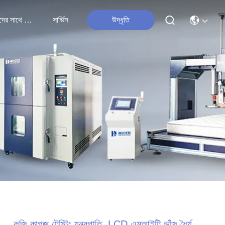
আমাদের সাথে যোগাযোগ
সার্ভিস
উদ্ধৃতি
কব্জি কাগজ টেস্টিং যন্ত্রপাতি, LCD এমআইটি ভাঁজ ধৈর্য