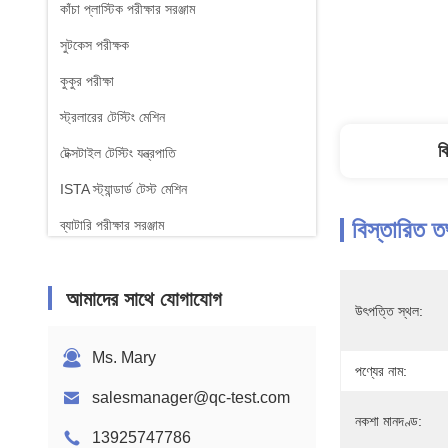
কাঁচা প্লাস্টিক পরীক্ষার সরঞ্জাম
সুটকেস পরীক্ষক
কুকুর পরীক্ষা
স্ট্রলারের টেস্টিং মেশিন
ব
টেক্সটাইল টেস্টিং যন্ত্রপাতি
ISTA স্ট্যান্ডার্ড টেস্ট মেশিন
বিস্তারিত ত
ব্যাটারি পরীক্ষার সরঞ্জাম
রাসায়নিক বিশ্লেষণ মেশিন
আমাদের সাথে যোগাযোগ
জ্বলনযোগ্যতা পরীক্ষার সরঞ্জাম
উৎপত্তি স্থল:
Ms. Mary
পণ্যের নাম:
salesmanager@qc-test.com
নকশা মানদণ্ড:
13925747786