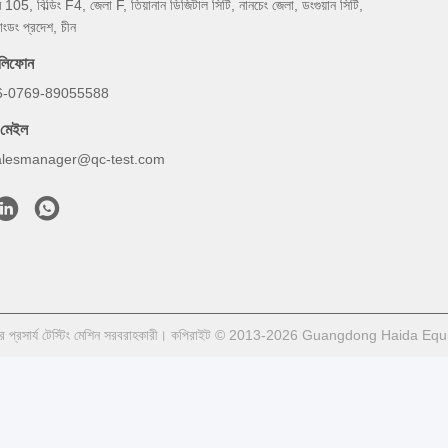
ম 105, বিল্ডিং F4, জেলা F, তিয়ানান ডিজিটাল সিটি, নানচেং জেলা, ডংগুয়ান সিটি,
য়াংডং প্রদেশ, চীন
েলিফোন
6-0769-89055588
-মেইল
alesmanager@qc-test.com
ের প্রসার্য টেস্টিং মেশিন সরবরাহকারী। কপিরাইট © 2013-2026 Guangdong Haida Equ