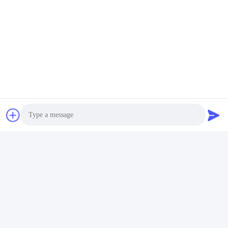
Packaging Drop Test Equipment
দ্রুত যোগাযোগ
ঠিকানা
রুম 105, বিল্ডিং F4, জেলা F, তিয়ানান ডিজিটাল সিটি, নানচেং জেলা, ডংগুয়ান সিটি,
গুয়াংডং প্রদেশ, চীন
টেলিফোন
86-0769-89055588
ই-মেইল
Photo
salesmanager@qc-test.com
Video Call
Audio Call