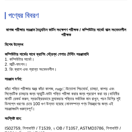
পণ্যের বিবরণ
কাগজ পরীক্ষার সরঞ্জাম বৈদ্যুতিন কার্টন সংক্ষেপণ পরীক্ষক / কম্পিউটার সার্ভো বাক্স সংবেদনশীল
পরীক্ষক
বিশেষ উল্লেখ
কম্পিউটার সার্ভের সাথে ক্রাশিং স্ট্রেন্থ পেপার টেস্টিং সরঞ্জামাদি
1. কম্পিউটার সার্ভো।
2. মাল্টি-ফাংশন।
3. রিং ক্রাশ এবং প্রান্ত সংবেদনশীল।
সরঞ্জাম বর্ণনা:
কাঁচা শক্তি পরীক্ষার যন্ত্র কাঁচা কাগজ, rugেউতোলা পিচবোর্ড, চামড়া, কাপড় এবং
সিন্থেটিক চামড়ার জন্য অ্যান্টি-ফাটা শক্তি পরীক্ষা করার জন্য প্রয়োগ করা হয়।বাহিনীর
মানটি রেকর্ড করুন, স্বয়ংক্রিয়ভাবে ফ্র্যাকচার শক্তির সর্বাধিক মান রাখুন, পচন ডিগ্রি সুই
ডিসপ্লে ধরণের চেয়ে 100 গুণ উন্নত হয়েছে।মানসম্পন্ন পণ্য নিয়ন্ত্রণের জন্য এই
সরঞ্জামগুলি গুরুত্বপূর্ণ।
সংশ্লিষ্ট মান:
IS02759, গিগাবাইট / T1539, ২ OB / T1057, ASTMD3786, গিগাবাইট /