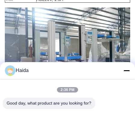
Haida
2:36 PM
ট্যাগ:
Packaging Testing Instruments
Good day, what product are you looking for?
Paper And Packaging Material Testing Instruments