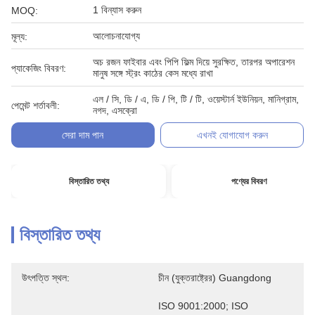
1 বিন্যাস করুন
MOQ:
আলোচনাযোগ্য
মূল্য:
অচ রজন ফাইবার এবং পিপি ফিল্ম দিয়ে সুরক্ষিত, তারপর অপারেশন
প্যাকেজিং বিবরণ:
মানুষ সঙ্গে স্ট্রং কাঠের কেস মধ্যে রাখা
এল / সি, ডি / এ, ডি / পি, টি / টি, ওয়েস্টার্ন ইউনিয়ন, মানিগ্রাম,
পেমেন্ট শর্তাবলী:
নগদ, এসক্রো
সেরা দাম পান
এখনই যোগাযোগ করুন
বিস্তারিত তথ্য
পণ্যের বিবরণ
বিস্তারিত তথ্য
উৎপত্তি স্থল:
চীন (যুক্তরাষ্ট্রের) Guangdong
ISO 9001:2000; ISO 