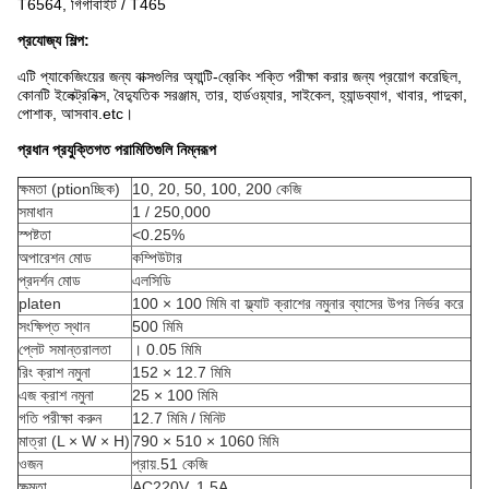
T6564, গিগাবাইট / T465
প্রযোজ্য শিল্প:
এটি প্যাকেজিংয়ের জন্য বাক্সগুলির অ্যান্টি-ব্রেকিং শক্তি পরীক্ষা করার জন্য প্রয়োগ করেছিল,
কোনটি ইলেক্ট্রনিক্স, বৈদ্যুতিক সরঞ্জাম, তার, হার্ডওয়্যার, সাইকেল, হ্যান্ডব্যাগ, খাবার, পাদুকা,
পোশাক, আসবাব.etc।
প্রধান প্রযুক্তিগত পরামিতিগুলি নিম্নরূপ
ক্ষমতা (ptionচ্ছিক)
10, 20, 50, 100, 200 কেজি
সমাধান
1 / 250,000
স্পষ্টতা
<0.25%
অপারেশন মোড
কম্পিউটার
প্রদর্শন মোড
এলসিডি
platen
100 × 100 মিমি বা ফ্ল্যাট ক্রাশের নমুনার ব্যাসের উপর নির্ভর করে
সংক্ষিপ্ত স্থান
500 মিমি
প্লেট সমান্তরালতা
। 0.05 মিমি
রিং ক্রাশ নমুনা
152 × 12.7 মিমি
এজ ক্রাশ নমুনা
25 × 100 মিমি
গতি পরীক্ষা করুন
12.7 মিমি / মিনিট
মাত্রা (L × W × H)
790 × 510 × 1060 মিমি
ওজন
প্রায়.51 কেজি
ক্ষমতা
AC220V, 1.5A