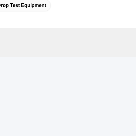
rop Test Equipment
যোগাযোগ
কানা
ম 105, বিল্ডিং F4, জেলা F, তিয়ানান ডিজিটাল সিটি, নানচেং জেলা, ডংগুয়ান সিটি,
য়াংডং প্রদেশ, চীন
েলিফোন
6-0769-89055588
-মেইল
alesmanager@qc-test.com