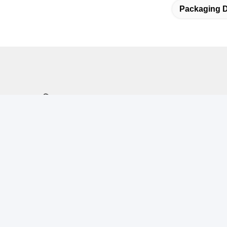
Packaging D
দ্রুত লিঙ্ক
দ্রুত 
বাড়ি
ঠি
রু
আমাদের সম্বন্ধে
গু
পণ্য
ট
খবর
8
আমাদের সাথে যোগাযোগ
ই
s