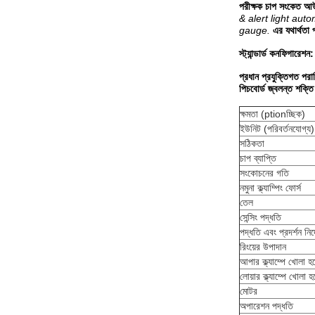
পরীক্ষক চাপ সংকেত আউ
& alert light auto
gauge.
এর যথার্থতা
স্ট্যান্ডার্ড কনফিগারেশন:
প্রধান প্রযুক্তিগত পরা
পিচবোর্ড জ্বলন্ত শক্তি প
ক্ষমতা (ptionচ্ছিক)
ইউনিট (পরিবর্তনযোগ্য)
সঠিকতা
চাপ ব্যাপ্তি
সংকোচনের গতি
নমুনা ক্ল্যাম্পিং ফোর্স
তেল
সেন্সিং পদ্ধতি
পদ্ধতি এবং প্রদর্শন নির
রিংয়ের উপাদান
আপার ক্ল্যাম্পে খোলা হচ
লোয়ার ক্ল্যাম্পে খোলা হচ
মোটর
অপারেশন পদ্ধতি