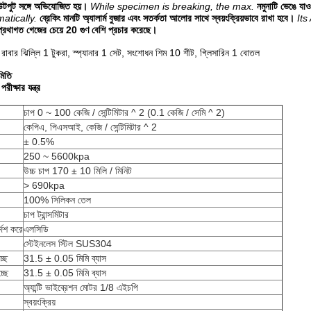
টপুট সঙ্গে অভিযোজিত হয়।
While specimen is breaking, the max.
নমুনাটি ভেঙে যাওয
matically.
ব্রেকিং মানটি অ্যালার্ম বুজার এবং সতর্কতা আলোর সাথে স্বয়ংক্রিয়ভাবে রাখা হবে।
Its
 প্রথাগত গেজের চেয়ে 20 গুণ বেশি প্রচার করেছে।
রাবার ঝিল্লি 1 টুকরা, স্প্যানার 1 সেট, সংশোধন শিম 10 শীট, গ্লিসারিন 1 বোতল
মিতি
রীক্ষার যন্ত্র
চাপ 0 ~ 100 কেজি / সেন্টিমিটার ^ 2 (0.1 কেজি / সেমি ^ 2)
কেপিএ, পিএসআই, কেজি / সেন্টিমিটার ^ 2
± 0.5%
250 ~ 5600kpa
উচ্চ চাপ 170 ± 10 মিলি / মিনিট
> 690kpa
100% সিলিকন তেল
চাপ ট্রান্সমিটার
্দেশ করে
এলসিডি
স্টেইনলেস স্টিল SUS304
্ছে
31.5 ± 0.05 মিমি ব্যাস
্ছে
31.5 ± 0.05 মিমি ব্যাস
অ্যান্টি ভাইব্রেশন মোটর 1/8 এইচপি
স্বয়ংক্রিয়