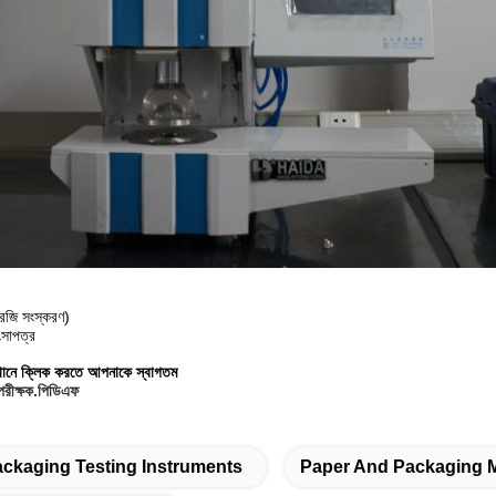
রেজি সংস্করণ)
ংসাপত্র
খানে ক্লিক করতে আপনাকে স্বাগতম
 পরীক্ষক.পিডিএফ
ckaging Testing Instruments
Paper And Packaging Ma