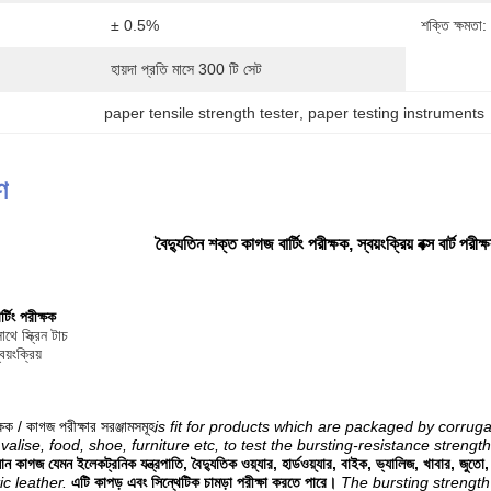
± 0.5%
শক্তি ক্ষমতা:
হায়দা প্রতি মাসে 300 টি সেট
paper tensile strength tester
, 
paper testing instruments
ণ
বৈদ্যুতিন শক্ত কাগজ বার্টিং পরীক্ষক,
স্বয়ংক্রিয় বক্স বার্ট পর
্টিং পরীক্ষক
ে স্ক্রিন টাচ
য়ংক্রিয়
রীক্ষক / কাগজ পরীক্ষার সরঞ্জামসমূহ
is fit for products which are packaged by corruga
valise, food, shoe, furniture etc, to test the bursting-resistance strengt
জ যেমন ইলেকট্রনিক যন্ত্রপাতি, বৈদ্যুতিক ওয়্যার, হার্ডওয়্যার, বাইক, ভ্যালিজ, খাবার, জুত
ic leather.
এটি কাপড় এবং সিন্থেটিক চামড়া পরীক্ষা করতে পারে।
The bursting strength 