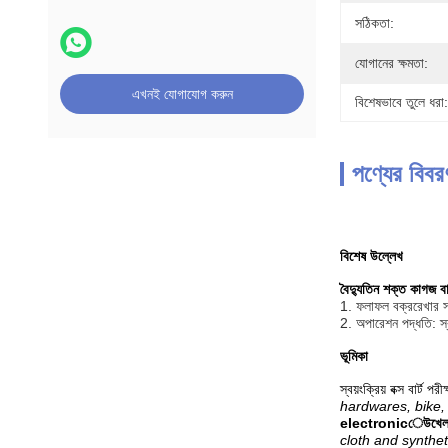
সঠিকতা:
যোগানের ক্ষমতা:
এখনই যোগাযোগ করুন
বিশেষভাবে তুলে ধরা:
পণ্যের বিবর
বিশেষ উল্লেখ
বৈদ্যুতিন শক্ত কাগজ বার
1. ফলাফল বক্ররেখার সাথ
2. অপারেশন পদ্ধতি: স্ব
ভূমিকা
স্বয়ংক্রিয় বক্স বার্ট প
hardwares, bike, 
electronicেউখেলান কাগ
cloth and synthet