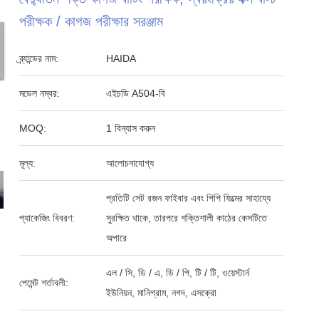
পরীক্ষক / কাগজ পরীক্ষার সরঞ্জাম
ব্র্যান্ডের নাম:
HAIDA
মডেল নম্বর:
এইচডি A504-বি
MOQ:
1 বিন্যাস করুন
মূল্য:
আলোচনাযোগ্য
প্রতিটি সেট রজন ফাইবার এবং পিপি ফিল্মের সাহায্যে
প্যাকেজিং বিবরণ:
সুরক্ষিত থাকে, তারপরে শক্তিশালী কাঠের কেসটিতে
অপারে
এল / সি, ডি / এ, ডি / পি, টি / টি, ওয়েস্টার্ন
পেমেন্ট শর্তাবলী:
ইউনিয়ন, মানিগ্রাম, নগদ, এসক্রো