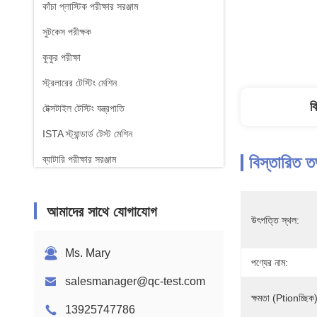
কাঁচা প্লাস্টিক পরীক্ষার সরঞ্জাম
সুটকেস পরীক্ষক
কুকুর পরীক্ষা
স্ট্রলারের টেস্টিং মেশিন
ব
টেক্সটাইল টেস্টিং যন্ত্রপাতি
ISTA স্ট্যান্ডার্ড টেস্ট মেশিন
বিস্তারিত ত
ব্যাটারি পরীক্ষার সরঞ্জাম
রাসায়নিক বিশ্লেষণ মেশিন
আমাদের সাথে যোগাযোগ
জ্বলনযোগ্যতা পরীক্ষার সরঞ্জাম
উৎপত্তি স্থল:
Ms. Mary
পণ্যের নাম:
salesmanager@qc-test.com
ক্ষমতা (ptionচ্ছিক
13925747786