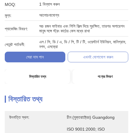
1 বিন্যাস করুন
MOQ:
আলোচনাযোগ্য
মূল্য:
অচ রজন ফাইবার এবং পিপি ফিল্ম দিয়ে সুরক্ষিত, তারপর অপারেশন
প্যাকেজিং বিবরণ:
মানুষ সঙ্গে স্ট্রং কাঠের কেস মধ্যে রাখা
এল / সি, ডি / এ, ডি / পি, টি / টি, ওয়েস্টার্ন ইউনিয়ন, মানিগ্রাম,
পেমেন্ট শর্তাবলী:
নগদ, এসক্রো
সেরা দাম পান
এখনই যোগাযোগ করুন
বিস্তারিত তথ্য
পণ্যের বিবরণ
বিস্তারিত তথ্য
উৎপত্তি স্থল:
চীন (যুক্তরাষ্ট্রের) Guangdong
ISO 9001:2000; ISO 