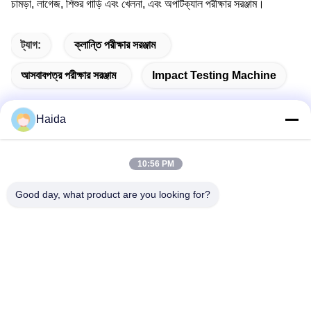
চামড়া, লাগেজ, শিশুর গাড়ি এবং খেলনা, এবং অপটিক্যাল পরীক্ষার সরঞ্জাম।
ট্যাগ:
ক্লান্তি পরীক্ষার সরঞ্জাম
আসবাবপত্র পরীক্ষার সরঞ্জাম
Impact Testing Machine
Haida
দ্রুত যোগাযোগ
10:56 PM
Good day, what product are you looking for?
ঠিকানা
রুম 105, বিল্ডিং F4, জেলা F, তিয়ানান ডিজিটাল সিটি, নানচেং জেলা, ডংগুয়ান সিটি,
গুয়াংডং প্রদেশ, চীন
টেলিফোন
86-0769-89055588
ই-মেইল