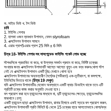
ক. সাইড ভিউ খ. টপ ভিউ
চাবি
1. টাইপিং পেপার
2. হালকা ওজন ব্যবধান উপাদান, যেমন styrofoam
3. এক্সটেনশন উপাদান সামনে
4. এয়ার গ্যাপ5এয়ার গ্যাপ 25 মিমি ± 6 মিমি
চিত্র 18- টাইপিং পেপার সহ সাসপেন্ডেড ফাইলিং পকেট লোড হচ্ছে
স্টপগুলিকে প্রভাবিত না করে, বা উল্লম্ব সমর্থন প্রদান না করে, নির্দিষ্ট চক্রের
সংখ্যার জন্য এক্সটেনশন উপাদানটি আস্তে আস্তে খুলুন এবং বন্ধ করুন৷খোলা স্টপ
নেই যে এক্সটেনশন উপাদান একটি বিন্দু যেখানে খোলা হবে
এক্সটেনশন উপাদানের অভ্যন্তরীণ দৈর্ঘ্যের (গভীরতা) এক-তৃতীয়াংশ, বা কমপক্ষে,
ইউনিটের ভিতরে থাকে (
চিত্র 19 দেখুন
)
যদি এক্সটেনশন উপাদানটির যেকোন অবস্থানে একটি ক্যাচ ডিভাইস থাকে তবে এটি
প্রতিটি চক্রে কাজ করার অনুমতি দেওয়া হবে।
বল প্রয়োগ করা হবে হ্যান্ডেলের মাধ্যমে বা, দুটি হ্যান্ডেলের ক্ষেত্রে, হ্যান্ডেলগুলির
মাঝখানে।চালু
একটি হ্যান্ডেল ছাড়া এক্সটেনশন উপাদান, রানার হিসাবে একই স্তরে বল প্রয়োগ করুন.
এক্সটেনশন উপাদানটি প্রতি মিনিটে 6 থেকে 15 চক্রের হারে আলতোভাবে খোলা/বন্ধ