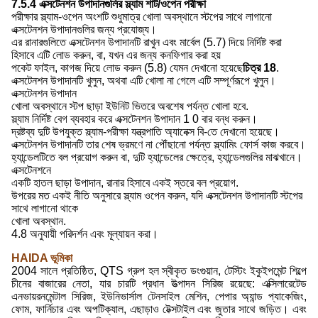
7.5.4 এক্সটেনশন উপাদানগুলির স্ল্যাম শাট/ওপেন পরীক্ষা
পরীক্ষার স্ল্যাম-ওপেন অংশটি শুধুমাত্র খোলা অবস্থানে স্টপের সাথে লাগানো
এক্সটেনশন উপাদানগুলির জন্য প্রযোজ্য।
এর রানারগুলিতে এক্সটেনশন উপাদানটি রাখুন এবং মার্বেল (5.7) দিয়ে নির্দিষ্ট করা
হিসাবে এটি লোড করুন, বা, যখন এর জন্য কনফিগার করা হয়
পকেট ফাইল, কাগজ দিয়ে লোড করুন (5.8) যেমন দেখানো হয়েছে
চিত্র 18
.
এক্সটেনশন উপাদানটি খুলুন, অথবা এটি খোলা না গেলে এটি সম্পূর্ণরূপে খুলুন।
এক্সটেনশন উপাদান
খোলা অবস্থানে স্টপ ছাড়া ইউনিট ভিতরে অবশেষ পর্যন্ত খোলা হবে.
স্ল্যাম নির্দিষ্ট বেগ ব্যবহার করে এক্সটেনশন উপাদান 1 0 বার বন্ধ করুন।
দ্রষ্টব্য দুটি উপযুক্ত স্ল্যাম-পরীক্ষা যন্ত্রপাতি অ্যানেক্স বি-তে দেখানো হয়েছে।
এক্সটেনশন উপাদানটি তার শেষ ভ্রমণে না পৌঁছানো পর্যন্ত স্ল্যামিং ফোর্স কাজ করবে।
হ্যান্ডেলটিতে বল প্রয়োগ করুন বা, দুটি হ্যান্ডেলের ক্ষেত্রে, হ্যান্ডেলগুলির মাঝখানে।
এক্সটেনশনে
একটি হাতল ছাড়া উপাদান, রানার হিসাবে একই স্তরে বল প্রয়োগ.
উপরের মত একই নীতি অনুসারে স্ল্যাম ওপেন করুন, যদি এক্সটেনশন উপাদানটি স্টপের
সাথে লাগানো থাকে
খোলা অবস্থান.
4.8 অনুযায়ী পরিদর্শন এবং মূল্যায়ন করা।
HAIDA ভূমিকা
2004 সালে প্রতিষ্ঠিত, QTS গ্রুপ হল স্বীকৃত ডংগুয়ান, টেস্টিং ইকুইপমেন্ট শিল্পে
চীনের বাজারের নেতা, যার চারটি প্রধান উত্পাদন সিরিজ রয়েছে: এক্সিলারেটেড
এনভায়রনমেন্টাল সিরিজ, ইউনিভার্সাল টেনসাইল মেশিন, পেপার অ্যান্ড প্যাকেজিং,
ফোম, ফার্নিচার এবং অপটিক্যাল, এছাড়াও টেক্সটাইল এবং জুতার সাথে জড়িত। এবং