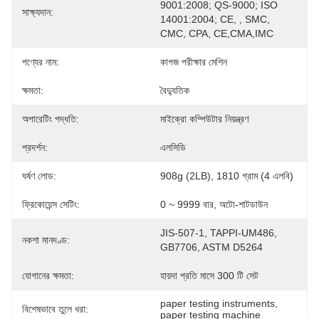
9001:2008; QS-9000; ISO 
সাক্ষ্যদান:
14001:2004; CE, , SMC, 
CMC, CPA, CE,CMA,IMC
পণ্যের নাম:
কাগজ পরীক্ষার মেশিন
ক্ষমতা:
বৈদ্যুতিক
অপারেটিং পদ্ধতি:
মাইক্রো কম্পিউটার নিয়ন্ত্রণ
প্রদর্শন:
এলসিডি
ঘর্ষণ লোড:
908g (2LB), 1810 গ্রাম (4 এলবি)
ফ্রিকোয়েন্স সেটিং:
0 ~ 9999 বার, অটো-শাটডাউন
JIS-507-1, TAPPI-UM486, 
নকশা মানদণ্ড:
GB7706, ASTM D5264
যোগানের ক্ষমতা:
হায়দা প্রতি মাসে 300 টি সেট
paper testing instruments
, 
বিশেষভাবে তুলে ধরা:
paper testing machine