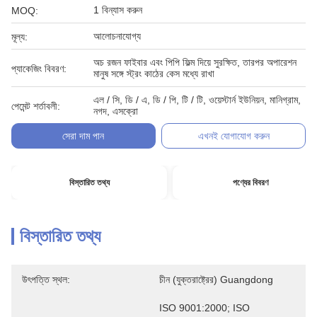
1 বিন্যাস করুন
MOQ:
আলোচনাযোগ্য
মূল্য:
অচ রজন ফাইবার এবং পিপি ফিল্ম দিয়ে সুরক্ষিত, তারপর অপারেশন
প্যাকেজিং বিবরণ:
মানুষ সঙ্গে স্ট্রং কাঠের কেস মধ্যে রাখা
এল / সি, ডি / এ, ডি / পি, টি / টি, ওয়েস্টার্ন ইউনিয়ন, মানিগ্রাম,
পেমেন্ট শর্তাবলী:
নগদ, এসক্রো
সেরা দাম পান
এখনই যোগাযোগ করুন
বিস্তারিত তথ্য
পণ্যের বিবরণ
বিস্তারিত তথ্য
উৎপত্তি স্থল:
চীন (যুক্তরাষ্ট্রের) Guangdong
ISO 9001:2000; ISO 