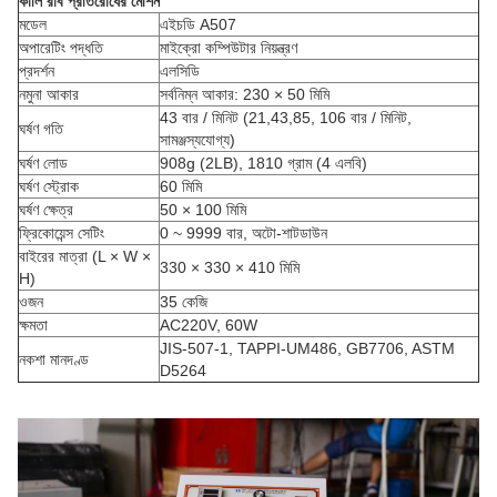
কালি রাব প্রতিরোধের মেশিন
মডেল
এইচডি A507
অপারেটিং পদ্ধতি
মাইক্রো কম্পিউটার নিয়ন্ত্রণ
প্রদর্শন
এলসিডি
নমুনা আকার
সর্বনিম্ন আকার: 230 × 50 মিমি
43 বার / মিনিট (21,43,85, 106 বার / মিনিট,
ঘর্ষণ গতি
সামঞ্জস্যযোগ্য)
ঘর্ষণ লোড
908g (2LB), 1810 গ্রাম (4 এলবি)
ঘর্ষণ স্ট্রোক
60 মিমি
ঘর্ষণ ক্ষেত্র
50 × 100 মিমি
ফ্রিকোয়েন্স সেটিং
0 ~ 9999 বার, অটো-শাটডাউন
বাইরের মাত্রা (L × W ×
330 × 330 × 410 মিমি
H)
ওজন
35 কেজি
ক্ষমতা
AC220V, 60W
JIS-507-1, TAPPI-UM486, GB7706, ASTM
নকশা মানদণ্ড
D5264