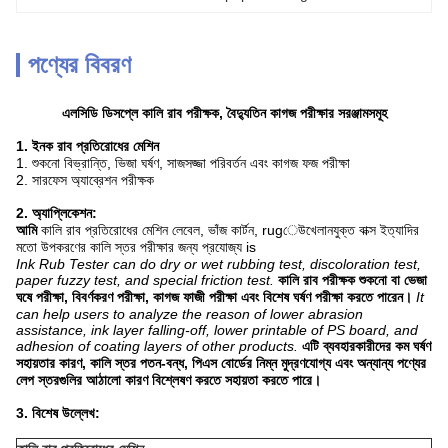
পণ্যের বিবরণ
এলসিডি ডিসপ্লে কালি রাব পরীক্ষক, বৈদ্যুতিন কাগজ পরীক্ষার সরঞ্জামসমূহ
1. ইনক রাব প্রতিরোধের মেশিন
1. শুকনো বিভ্রান্তি, ভিজা ঘর্ষণ, সাজসজ্জা পরিবর্তন এবং কাগজ ফজ পরীক্ষা
2. সারফেস অ্যাব্রেশন পরীক্ষক
2. অ্যাপ্লিকেশন:
আমি
কালি রাব প্রতিরোধের মেশিন লেবেল, ভাঁজ কার্টন, rugেউখেলানযুক্ত বাক্স ইত্যাদির
মতো উপকরণের কালি স্তর পরীক্ষার জন্য প্রযোজ্য is
Ink Rub Tester can do dry or wet rubbing test, discoloration test,
paper fuzzy test, and special friction test.
কালি রাব পরীক্ষক শুকনো বা ভেজা
ঘষে পরীক্ষা, বিবর্ণকরণ পরীক্ষা, কাগজ ফাজী পরীক্ষা এবং বিশেষ ঘর্ষণ পরীক্ষা করতে পারেন।
It
can help users to analyze the reason of lower abrasion
assistance, ink layer falling-off, lower printable of PS board, and
adhesion of coating layers of other products.
এটি ব্যবহারকারীদের কম ঘর্ষণ
সহায়তার কারণ, কালি স্তর পতন-বন্ধ, পিএস বোর্ডের নিম্ন মুদ্রণযোগ্য এবং অন্যান্য পণ্যের
লেপ স্তরগুলির আঠালো কারণ বিশ্লেষণ করতে সহায়তা করতে পারে।
3. বিশেষ উল্লেখ: