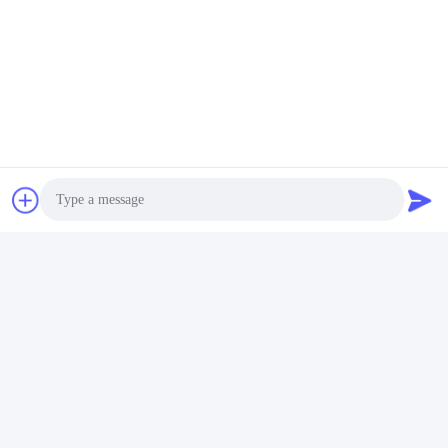
Photo
ট্যাগ:
Packaging Testing Instruments
Video Call
Paper And Packaging Material Testing Instruments
Audio Call