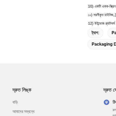
10) একটি একক-স্ক্রিন 
১১) সরলীকৃত চাইনিজ, ট্
12) উইন্ডোজ প্ল্যাটফর্
ট্যাগ:
Pa
Packaging D
দ্রুত লিঙ্ক
দ্রুত 
বাড়ি
ঠি
রু
আমাদের সম্বন্ধে
গু