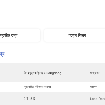
িস্তারিত তথ্য
পণ্যের বিবরণ
থ্য
চীন (যুক্তরাষ্ট্রের) Guangdong
সাক্ষ্যদান:
প্যাকেজিং পরীক্ষার সরঞ্জাম
ক্ষমতা:
2 টি, 5 টি
Load Resol