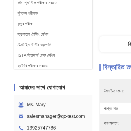
কাঁচা প্লাস্টিক পরীক্ষার সরঞ্জাম
সুটকেস পরীক্ষক
কুকুর পরীক্ষা
স্ট্রলারের টেস্টিং মেশিন
ব
টেক্সটাইল টেস্টিং যন্ত্রপাতি
ISTA স্ট্যান্ডার্ড টেস্ট মেশিন
বিস্তারিত ত
ব্যাটারি পরীক্ষার সরঞ্জাম
রাসায়নিক বিশ্লেষণ মেশিন
আমাদের সাথে যোগাযোগ
জ্বলনযোগ্যতা পরীক্ষার সরঞ্জাম
উৎপত্তি স্থল:
Ms. Mary
পণ্যের নাম:
salesmanager@qc-test.com
ধারণক্ষমতা:
13925747786