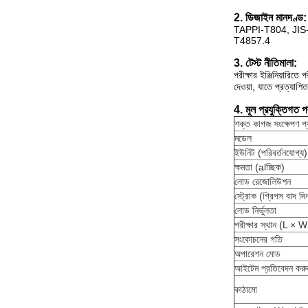
2. ডিজাইন মানদণ্ড:
TAPPI-T804, JIS
T4857.4
3. টেস্ট নীতিমালা:
পরীক্ষার ইঞ্জিনিয়ারিত
দেওয়া, যাতে প্রত্যাশি
4. মূল প্রযুক্তিগত প
শক্ত কাগজ সংক্ষেপণ প্য
মডেল
ইউনিট (পরিবর্তনযোগ্য)
ক্ষমতা (alচ্ছিক)
লোড রেজোলিউশন
স্ট্রোক (গ্রিপস বাদ দি
লোড নির্ভুলতা
পরীক্ষার স্থান (L × 
সংকোচনের গতি
অপারেশন মোড
আইটেম প্রতিবেদন করু
কাঠামো