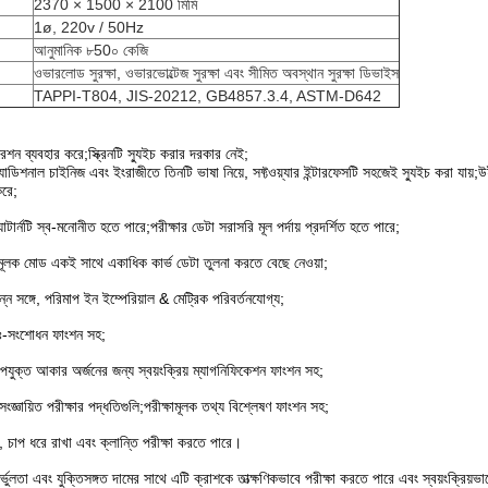
2370 × 1500 × 2100 মিমি
1ø, 220v / 50Hz
আনুমানিক ৮50০ কেজি
ওভারলোড সুরক্ষা, ওভারভোল্টেজ সুরক্ষা এবং সীমিত অবস্থান সুরক্ষা ডিভাইস
TAPPI-T804, JIS-20212, GB4857.3.4, ASTM-D642
শন ব্যবহার করে;স্ক্রিনটি স্যুইচ করার দরকার নেই;
্যাডিশনাল চাইনিজ এবং ইংরাজীতে তিনটি ভাষা নিয়ে, সফ্টওয়্যার ইন্টারফেসটি সহজেই স্যুইচ করা যায়;
উ
রে;
যাটার্নটি স্ব-মনোনীত হতে পারে;পরীক্ষার ডেটা সরাসরি মূল পর্দায় প্রদর্শিত হতে পারে;
মূলক মোড একই সাথে একাধিক কার্ভ ডেটা তুলনা করতে বেছে নেওয়া;
ন সঙ্গে, পরিমাপ ইন ইম্পেরিয়াল & মেট্রিক পরিবর্তনযোগ্য;
বতঃ-সংশোধন ফাংশন সহ;
 উপযুক্ত আকার অর্জনের জন্য স্বয়ংক্রিয় ম্যাগনিফিকেশন ফাংশন সহ;
সংজ্ঞায়িত পরীক্ষার পদ্ধতিগুলি;পরীক্ষামূলক তথ্য বিশ্লেষণ ফাংশন সহ;
, চাপ ধরে রাখা এবং ক্লান্তি পরীক্ষা করতে পারে।
ির্ভুলতা এবং যুক্তিসঙ্গত দামের সাথে এটি ক্রাশকে তাত্ক্ষণিকভাবে পরীক্ষা করতে পারে এবং স্বয়ংক্রিয়