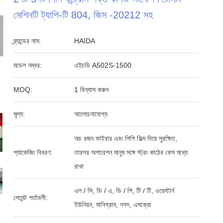
মেশিনটি ট্যাপি-টি 804, জিস -20212 সহ
ব্র্যান্ডের নাম:
HAIDA
মডেল নম্বর:
এইচডি A502S-1500
MOQ:
1 বিন্যাস করুন
মূল্য:
আলোচনাযোগ্য
অচ রজন ফাইবার এবং পিপি ফিল্ম দিয়ে সুরক্ষিত,
প্যাকেজিং বিবরণ:
তারপর অপারেশন মানুষ সঙ্গে স্ট্রং কাঠের কেস মধ্যে
রাখা
এল / সি, ডি / এ, ডি / পি, টি / টি, ওয়েস্টার্ন
পেমেন্ট শর্তাবলী:
ইউনিয়ন, মানিগ্রাম, নগদ, এসক্রো