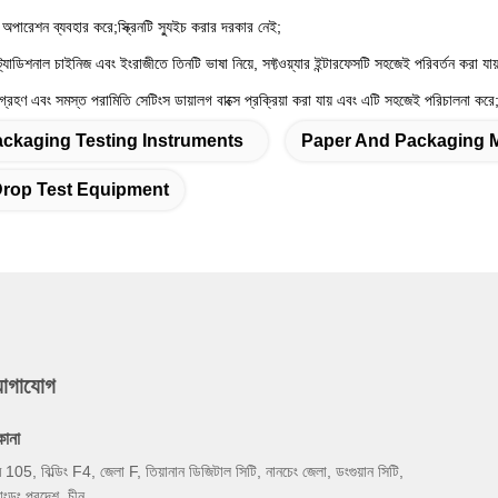
অপারেশন ব্যবহার করে;স্ক্রিনটি স্যুইচ করার দরকার নেই;
র্যাডিশনাল চাইনিজ এবং ইংরাজীতে তিনটি ভাষা নিয়ে, সফ্টওয়্যার ইন্টারফেসটি সহজেই পরিবর্তন করা যায
ম গ্রহণ এবং সমস্ত পরামিতি সেটিংস ডায়ালগ বাক্সে প্রক্রিয়া করা যায় এবং এটি সহজেই পরিচালনা করে
ckaging Testing Instruments
Paper And Packaging Ma
rop Test Equipment
যোগাযোগ
কানা
ম 105, বিল্ডিং F4, জেলা F, তিয়ানান ডিজিটাল সিটি, নানচেং জেলা, ডংগুয়ান সিটি,
য়াংডং প্রদেশ, চীন