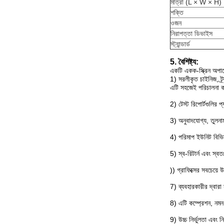
মাত্রা (L × W × H)
শক্তি
ওজন
নিরাপত্তা ডিভাইস
স্ট্যান্ডার্ড
5. বৈশিষ্ট্য:
একটি একক-স্ক্রিন অপারে
1) সরলীকৃত চাইনিজ, ট্র
এটি সহজেই পরিচালনা ক
2) টেস্ট রিপোর্টগুলির প্
3) অনুবাদযোগ্য, তুলনা
4) পরিমাপ ইউনিট বিভিন্
5) স্ব-রিটার্ন এবং স্
)) গ্রাফিক্সের সবচেয়ে
7) ব্যবহারকারীর দ্বারা 
8) এটি কম্প্রেশন, নমন
9) উচ্চ নির্ভুলতা এবং ন