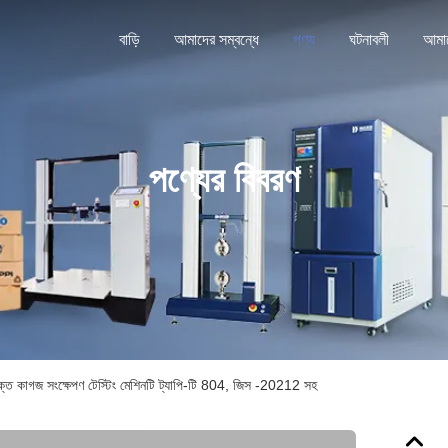
বাড়ি
আমাদের সম্বন্ধে
পণ্য
ঘটনাবলী
পণ্যের বিবরণ
শক্ত কাগজ সংক্ষেপণ টেস্টিং মেশিনটি ট্যাপি-টি 804, জিস -20212 সহ