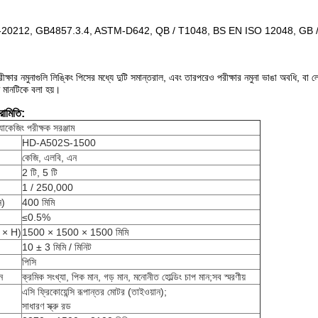
-20212, GB4857.3.4, ASTM-D642, QB / T1048, BS EN ISO 12048, GB / 
ে পরীক্ষার নমুনাগুলি লিঙ্কিং পিসের মধ্যে দুটি সমান্তরাল, এবং তারপরেও পরীক্ষার নমুনা ভাঙা অবধি, ব
ত মানটিকে বলা হয়।
রামিতি:
াকেজিং পরীক্ষক সরঞ্জাম
HD-A502S-1500
কেজি, এলবি, এন
2 টি, 5 টি
1 / 250,000
ন)
400 মিমি
≤0.5%
W × H)
1500 × 1500 × 1500 মিমি
10 ± 3 মিমি / মিনিট
পিসি
ন
ক্রমিক সংখ্যা, পিক মান, গড় মান, মনোনীত হোল্ডিং চাপ মান;সব স্মরণীয়
এসি ফ্রিকোয়েন্সি রূপান্তর মোটর (তাইওয়ান);
সাধারণ স্ক্রু রড