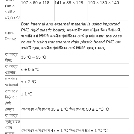
107 × 60 × 118
141 × 88 × 128
190 × 130 × 140
(এল ×
ওয়াট ×
এইচ) সেমি
Both internal and external material is using imported
PVC rigid plastic board;
অভ্যন্তরীণ এবং বাহ্যিক উভয় উপাদানই
সরঞ্জাম
আমদানি করা পিভিসি অনমনীয় প্লাস্টিকের বোর্ড ব্যবহার করছে;
the case
উপাদান:
cover is using transparent rigid plastic board PVC
কেস
কভারটি স্বচ্ছ অনমনীয় প্লাস্টিকের বোর্ড পিভিসি ব্যবহার করছে
তাপমাত্রা
35 ℃ ~ 55 ℃
সীমা:
তাপমাত্রা
≤ ± 0.5 ℃
ওঠানামা:
তাপমাত্রা
≤ ± 2 ℃
অভিন্নতা:
তাপমাত্রা
± 1 ℃
নির্ভুলতা:
টেস্ট
চেম্বার
এনএসএস এসিএসএস 35 ± 1 ℃ সিএএসএস: 50 ± 1 ℃ ℃
তাপমাত্রা
স্যাচুরেটেড
এয়ার
এনএসএস এসিএসএস 47 ± 1 ℃ সিএএসএস 63 ± 1 ℃ ℃
ব্যারেল