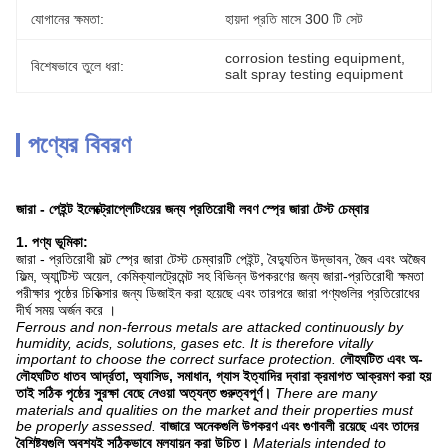
যোগানের ক্ষমতা:
হায়দা প্রতি মাসে 300 টি সেট
corrosion testing equipment
, 
বিশেষভাবে তুলে ধরা:
salt spray testing equipment
পণ্যের বিবরণ
জারা - পেইন্ট ইলেক্ট্রোপ্লেটিংয়ের জন্য প্রতিরোধী লবণ স্প্রে জারা টেস্ট চেম্বার
1. পণ্য ভূমিকা:
জারা - প্রতিরোধী সল্ট স্প্রে জারা টেস্ট চেম্বারটি পেইন্ট, বৈদ্যুতিন উদ্ভাবন, জৈব এবং অজৈব
ফিল্ম, অ্যান্টিস্ট অয়েল, কেমিক্যালট্রেমেন্ট সহ বিভিন্ন উপকরণের জন্য জারা-প্রতিরোধী ক্ষমতা
পরীক্ষার পৃষ্ঠের চিকিত্সার জন্য ডিজাইন করা হয়েছে এবং তারপরে জারা পণ্যগুলির প্রতিরোধের
দীর্ঘ সময় অর্জন করে ।
Ferrous and non-ferrous metals are attacked continuously by
humidity, acids, solutions, gases etc. It is therefore vitally
important to choose the correct surface protection.
লৌহঘটিত এবং অ-
লৌহঘটিত ধাতব আর্দ্রতা, অ্যাসিড, সমাধান, গ্যাস ইত্যাদির দ্বারা ক্রমাগত আক্রমণ করা হয়
তাই সঠিক পৃষ্ঠের সুরক্ষা বেছে নেওয়া অত্যন্ত গুরুত্বপূর্ণ।
There are many
materials and qualities on the market and their properties must
be properly assessed.
বাজারে অনেকগুলি উপকরণ এবং গুণাবলী রয়েছে এবং তাদের
বৈশিষ্ট্যগুলি অবশ্যই সঠিকভাবে মূল্যায়ন করা উচিত।
Materials intended to