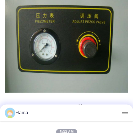
(লবণের স্প্রে চেম্বার) সম্পর্কিত পণ্য:
Haida
মডেল / লিঙ্ক
অভ্যন্তর মাত্রা (ডাব্লু এক্স ডি এক্স এক্স এইচ)
এইচডি E808-60
600x400x450mm)
এইচডি E808-90
900x600x500mm
5:33 AM