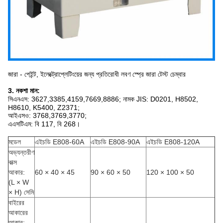
জারা - পেইন্ট, ইলেক্ট্রোপ্লেটিংয়ের জন্য প্রতিরোধী লবণ স্প্রে জারা টেস্ট চেম্বার
3. নকশা মান:
সিএনএস: 3627,3385,4159,7669,8886; নামক JIS: D0201, H8502,
H8610, K5400, Z2371;
আইএসও: 3768,3769,3770;
এএসটিএম: বি 117, বি 268।
মডেল
এইচডি E808-60A
এইচডি E808-90A
এইচডি E808-120A
অভ্যন্তরীণ
বাক্স
আকার:
60 × 40 × 45
90 × 60 × 50
120 × 100 × 50
(L × W
× H) সেমি
বাইরের
আকারের
আকার: