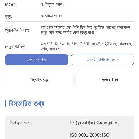
1 বিন্যাস করুন
MOQ:
আলোচনাযোগ্য
মূল্য:
অচ রজন ফাইবার এবং পিপি ফিল্ম দিয়ে সুরক্ষিত, তারপর অপারেশন
প্যাকেজিং বিবরণ:
মানুষ সঙ্গে স্ট্রং কাঠের কেস মধ্যে রাখা
এল / সি, ডি / এ, ডি / পি, টি / টি, ওয়েস্টার্ন ইউনিয়ন, মানিগ্রাম,
পেমেন্ট শর্তাবলী:
নগদ, এসক্রো
সেরা দাম পান
এখনই যোগাযোগ করুন
বিস্তারিত তথ্য
পণ্যের বিবরণ
বিস্তারিত তথ্য
উৎপত্তি স্থল:
চীন (যুক্তরাষ্ট্রের) Guangdong
ISO 9001:2000; ISO 