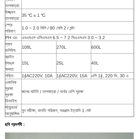
তাপমাত্রা:
উজ্জ্বল
35 ℃ ± 1 ℃
তাপমাত্রা:
স্প্রে
1.0 ~ 2.0 মিলি / 80 সেমি 2 / ঘন্টা
পরিমাণ:
PH এর:
এনএসএস এসিএসএস 6.5 ~ 7.2 সিএএসএস 3.0 ~ 3.2
ল্যাব
108L
270L
600L
ভলিউম:
ব্রাইন
ট্যাঙ্ক
15L
25L
40L
ক্ষমতা:
শক্তি:
1∮AC220V, 10A
1∮AC220V, 15A
এসি 1∮, 220 ভি, 30 এ
একাধিক
সুরক্ষা
জলের ঘাটতি / তাপমাত্রা / পর্বের বেশি সুরক্ষা
সুরক্ষা
ডিভাইস:
স্ট্যান্ডার্ড
নুন পরীক্ষা, বালতি পরিমাপ, সরঞ্জাম ইত্যাদি 1 সেট
আনুষাঙ্গিক:
ছবি প্রদর্শনী :