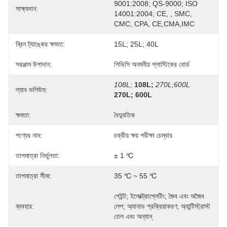
9001:2008; QS-9000; ISO 
সাক্ষ্যদান:
14001:2004; CE, , SMC, 
CMC, CPA, CE,CMA,IMC
ব্রিন ট্যাঙ্কের ক্ষমতা:
15L; 25L; 40L
সরঞ্জাম উপাদান:
পিভিসি অনমনীয় প্লাস্টিকের বোর্ড
108L;
108L;
270L;600L
ল্যাব ভলিউম:
270L; 600L
ক্ষমতা:
বৈদ্যুতিক
পণ্যের নাম:
চক্রীয় ক্ষয় পরীক্ষা চেম্বার
তাপমাত্রা নির্ভুলতা:
± 1 ℃
তাপমাত্রা সীমা:
35 ℃ ~ 55 ℃
পেইন্ট; ইলেক্ট্রোপ্লেটিং; জৈব এবং অজৈব 
ব্যবহার:
লেপ; অ্যানাড প্রক্রিয়াকরণ; অ্যান্টিস্ট্রাস্ট 
তেল এবং অন্যান্