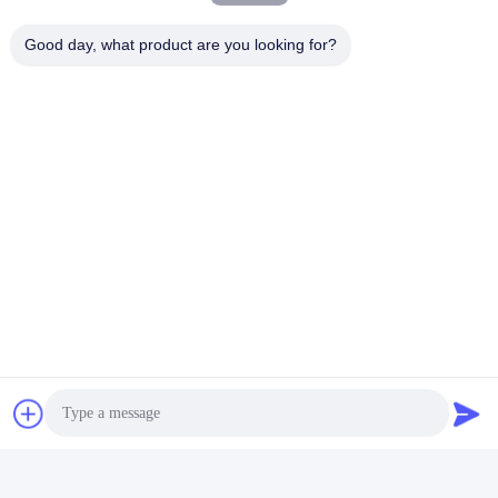
এইচডি E808-120
1200x1000x500mm
Good day, what product are you looking for?
ট্যাগ:
Corrosion Testing Equipment
Salt Spray Testing Equipment
Corrosion Test Chamber
দ্রুত যোগাযোগ
ঠিকানা
রুম 105, বিল্ডিং F4, জেলা F, তিয়ানান ডিজিটাল সিটি, নানচেং জেলা, ডংগুয়ান সিটি,
গুয়াংডং প্রদেশ, চীন