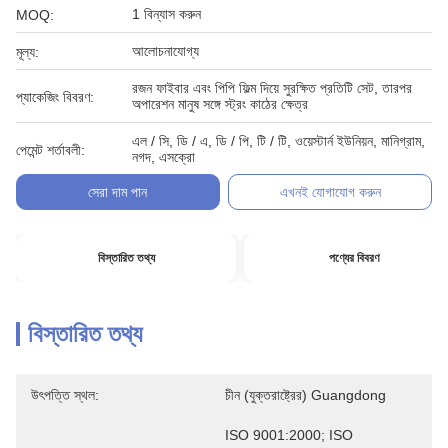
1 বিন্যাস করুন
MOQ:
আলোচনাযোগ্য
মূল্য:
রজন ফাইবার এবং পিপি ফিল্ম দিয়ে সুরক্ষিত প্রতিটি সেট, তারপর
প্যাকেজিং বিবরণ:
অপারেশন মানুষ সঙ্গে স্ট্রং কাঠের ক্ষেত্র
এল / সি, ডি / এ, ডি / পি, টি / টি, ওয়েস্টার্ন ইউনিয়ন, মানিগ্রাম,
পেমেন্ট শর্তাবলী:
নগদ, এসক্রো
সেরা দাম পান
এখনই যোগাযোগ করুন
বিস্তারিত তথ্য
পণ্যের বিবরণ
বিস্তারিত তথ্য
উৎপত্তি স্থল:
চীন (যুক্তরাষ্ট্রের) Guangdong
ISO 9001:2000; ISO 