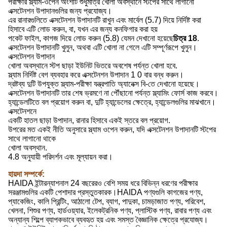
পরীক্ষার স্ল্যাম-ওপেন অংশটি শুধুমাত্র খোলা অবস্থানে স্টপের সাথে লাগানো
এক্সটেনশন উপাদানগুলির জন্য প্রযোজ্য।
এর রানারগুলিতে এক্সটেনশন উপাদানটি রাখুন এবং মার্বেল (5.7) দিয়ে নির্দিষ্ট করা
হিসাবে এটি লোড করুন, বা, যখন এর জন্য কনফিগার করা হয়
পকেট ফাইল, কাগজ দিয়ে লোড করুন (5.8) যেমন দেখানো হয়েছে
চিত্র 18
.
এক্সটেনশন উপাদানটি খুলুন, অথবা এটি খোলা না গেলে এটি সম্পূর্ণরূপে খুলুন।
এক্সটেনশন উপাদান
খোলা অবস্থানে স্টপ ছাড়া ইউনিট ভিতরে অবশেষ পর্যন্ত খোলা হবে.
স্ল্যাম নির্দিষ্ট বেগ ব্যবহার করে এক্সটেনশন উপাদান 1 0 বার বন্ধ করুন।
দ্রষ্টব্য দুটি উপযুক্ত স্ল্যাম-পরীক্ষা যন্ত্রপাতি অ্যানেক্স বি-তে দেখানো হয়েছে।
এক্সটেনশন উপাদানটি তার শেষ ভ্রমণে না পৌঁছানো পর্যন্ত স্ল্যামিং ফোর্স কাজ করবে।
হ্যান্ডেলটিতে বল প্রয়োগ করুন বা, দুটি হ্যান্ডেলের ক্ষেত্রে, হ্যান্ডেলগুলির মাঝখানে।
এক্সটেনশনে
একটি হাতল ছাড়া উপাদান, রানার হিসাবে একই স্তরে বল প্রয়োগ.
উপরের মত একই নীতি অনুসারে স্ল্যাম ওপেন করুন, যদি এক্সটেনশন উপাদানটি স্টপের
সাথে লাগানো থাকে
খোলা অবস্থান.
4.8 অনুযায়ী পরিদর্শন এবং মূল্যায়ন করা।
হায়দা সম্পর্কে:
HAIDA ইন্টারন্যাশনাল 24 বছরেরও বেশি সময় ধরে বিভিন্ন ধরণের পরীক্ষার
সরঞ্জামগুলির একটি পেশাদার প্রস্তুতকারক।HAIDA পণ্যগুলি কাগজের পণ্য,
প্যাকেজিং, কালি প্রিন্টিং, আঠালো টেপ, ব্যাগ, পাদুকা, চামড়াজাত পণ্য, পরিবেশ,
খেলনা, শিশুর পণ্য, হার্ডওয়্যার, ইলেকট্রনিক পণ্য, প্লাস্টিক পণ্য, রাবার পণ্য এবং
অন্যান্য শিল্পে ব্যাপকভাবে ব্যবহৃত হয় এবং সমস্ত বৈজ্ঞানিক ক্ষেত্রে প্রযোজ্য।