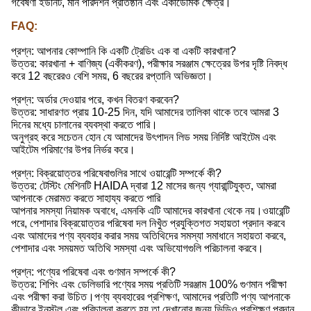
গবেষণা ইউনিট, মান পরিদর্শন প্রতিষ্ঠান এবং একাডেমিক ক্ষেত্র।
FAQ:
প্রশ্ন: আপনার কোম্পানি কি একটি ট্রেডিং এক বা একটি কারখানা?
উত্তর: কারখানা + বাণিজ্য (একীকরণ), পরীক্ষার সরঞ্জাম ক্ষেত্রের উপর দৃষ্টি নিবদ্ধ
করে 12 বছরেরও বেশি সময়, 6 বছরের রপ্তানি অভিজ্ঞতা।
প্রশ্ন: অর্ডার দেওয়ার পরে, কখন বিতরণ করবেন?
উত্তর: সাধারণত প্রায় 10-25 দিন, যদি আমাদের তালিকা থাকে তবে আমরা 3
দিনের মধ্যে চালানের ব্যবস্থা করতে পারি।
অনুগ্রহ করে সচেতন হোন যে আমাদের উৎপাদন লিড সময় নির্দিষ্ট আইটেম এবং
আইটেম পরিমাণের উপর নির্ভর করে।
প্রশ্ন: বিক্রয়োত্তর পরিষেবাগুলির সাথে ওয়ারেন্টি সম্পর্কে কী?
উত্তর: টেস্টিং মেশিনটি HAIDA দ্বারা 12 মাসের জন্য গ্যারান্টিযুক্ত, আমরা
আপনাকে মেরামত করতে সাহায্য করতে পারি
আপনার সমস্যা নিয়ামক অবাধে, এমনকি এটি আমাদের কারখানা থেকে নয়।ওয়ারেন্টি
পরে, পেশাদার বিক্রয়োত্তর পরিষেবা দল নিখুঁত প্রযুক্তিগত সহায়তা প্রদান করবে
এবং আমাদের পণ্য ব্যবহার করার সময় অতিথিদের সমস্যা সমাধানে সহায়তা করবে,
পেশাদার এবং সময়মত অতিথি সমস্যা এবং অভিযোগগুলি পরিচালনা করবে।
প্রশ্ন: পণ্যের পরিষেবা এবং গুণমান সম্পর্কে কী?
উত্তর: শিপিং এবং ডেলিভারি পণ্যের সময় প্রতিটি সরঞ্জাম 100% গুণমান পরীক্ষা
এবং পরীক্ষা করা উচিত।পণ্য ব্যবহারের প্রশিক্ষণ, আমাদের প্রতিটি পণ্য আপনাকে
কীভাবে ইনস্টল এবং পরিচালনা করতে হয় তা দেখানোর জন্য ভিডিও প্রশিক্ষণ প্রদান