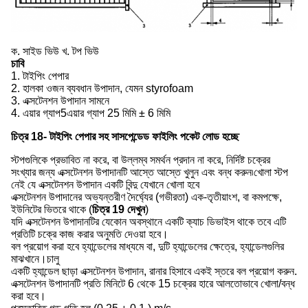
ক. সাইড ভিউ খ. টপ ভিউ
চাবি
1. টাইপিং পেপার
2. হালকা ওজন ব্যবধান উপাদান, যেমন styrofoam
3. এক্সটেনশন উপাদান সামনে
4. এয়ার গ্যাপ5এয়ার গ্যাপ 25 মিমি ± 6 মিমি
চিত্র 18- টাইপিং পেপার সহ সাসপেন্ডেড ফাইলিং পকেট লোড হচ্ছে
স্টপগুলিকে প্রভাবিত না করে, বা উল্লম্ব সমর্থন প্রদান না করে, নির্দিষ্ট চক্রের
সংখ্যার জন্য এক্সটেনশন উপাদানটি আস্তে আস্তে খুলুন এবং বন্ধ করুন৷খোলা স্টপ
নেই যে এক্সটেনশন উপাদান একটি বিন্দু যেখানে খোলা হবে
এক্সটেনশন উপাদানের অভ্যন্তরীণ দৈর্ঘ্যের (গভীরতা) এক-তৃতীয়াংশ, বা কমপক্ষে,
ইউনিটের ভিতরে থাকে (
চিত্র 19 দেখুন
)
যদি এক্সটেনশন উপাদানটির যেকোন অবস্থানে একটি ক্যাচ ডিভাইস থাকে তবে এটি
প্রতিটি চক্রে কাজ করার অনুমতি দেওয়া হবে।
বল প্রয়োগ করা হবে হ্যান্ডেলের মাধ্যমে বা, দুটি হ্যান্ডেলের ক্ষেত্রে, হ্যান্ডেলগুলির
মাঝখানে।চালু
একটি হ্যান্ডেল ছাড়া এক্সটেনশন উপাদান, রানার হিসাবে একই স্তরে বল প্রয়োগ করুন.
এক্সটেনশন উপাদানটি প্রতি মিনিটে 6 থেকে 15 চক্রের হারে আলতোভাবে খোলা/বন্ধ
করা হবে।