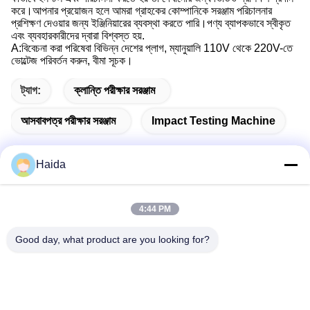
করে।আপনার প্রয়োজন হলে আমরা গ্রাহকের কোম্পানিকে সরঞ্জাম পরিচালনার
প্রশিক্ষণ দেওয়ার জন্য ইঞ্জিনিয়ারের ব্যবস্থা করতে পারি।পণ্য ব্যাপকভাবে স্বীকৃত
এবং ব্যবহারকারীদের দ্বারা বিশ্বস্ত হয়.
A:বিবেচনা করা পরিষেবা বিভিন্ন দেশের প্লাগ, ম্যানুয়ালি 110V থেকে 220V-তে
ভোল্টেজ পরিবর্তন করুন, বীমা সূচক।
ট্যাগ:
ক্লান্তি পরীক্ষার সরঞ্জাম
আসবাবপত্র পরীক্ষার সরঞ্জাম
Impact Testing Machine
Haida
দ্রুত যোগাযোগ
4:44 PM
Good day, what product are you looking for?
ঠিকানা
রুম 105, বিল্ডিং F4, জেলা F, তিয়ানান ডিজিটাল সিটি, নানচেং জেলা, ডংগুয়ান সিটি,
গুয়াংডং প্রদেশ, চীন
টেলিফোন