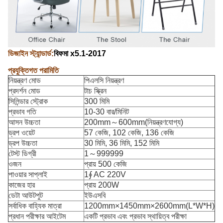
ডিজাইন স্ট্যান্ডার্ড:
বিফমা x5.1-2017
প্রযুক্তিগত পরামিতি
নিয়ন্ত্রণ মোড
পিএলসি নিয়ন্ত্রণ
প্রদর্শন মোড
টাচ স্ক্রিন
সিলিন্ডার স্ট্রোক
300 মিমি
প্রভাব গতি
10-30 বার/মিনিট
আসন উচ্চতা
200mm～600mm(নিয়ন্ত্রণযোগ্য)
ড্রপ ওয়েট
57 কেজি, 102 কেজি, 136 কেজি
ড্রপ উচ্চতা
30 মিমি, 36 মিমি, 152 মিমি
টেস্ট ডিগ্রী
1～999999
ওজন
প্রায় 500 কেজি
পাওয়ার সাপ্লাই
1∮ AC 220V
কাজের হার
প্রায় 200W
ডেটা আউটপুট
ইউএসবি
সর্বাধিক বাহ্যিক মাত্রা
1200mm×1450mm×2600mm(L*W*H)
প্রধান পরীক্ষার আইটেম
একটি প্রভাব এবং প্রভাব স্থায়িত্ব পরীক্ষা