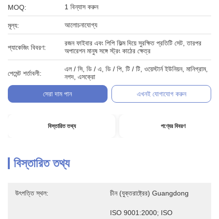
1 বিন্যাস করুন
MOQ:
আলোচনাযোগ্য
মূল্য:
রজন ফাইবার এবং পিপি ফিল্ম দিয়ে সুরক্ষিত প্রতিটি সেট, তারপর
প্যাকেজিং বিবরণ:
অপারেশন মানুষ সঙ্গে স্ট্রং কাঠের ক্ষেত্র
এল / সি, ডি / এ, ডি / পি, টি / টি, ওয়েস্টার্ন ইউনিয়ন, মানিগ্রাম,
পেমেন্ট শর্তাবলী:
নগদ, এসক্রো
সেরা দাম পান
এখনই যোগাযোগ করুন
বিস্তারিত তথ্য
পণ্যের বিবরণ
বিস্তারিত তথ্য
উৎপত্তি স্থল:
চীন (যুক্তরাষ্ট্রের) Guangdong
ISO 9001:2000; ISO 