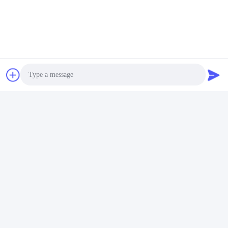
ট্যাগ:
ক্লান্তি পরীক্ষার সরঞ্জাম
আসবাবপত্র পরীক্ষার সরঞ্জাম
Impact Testing Machine
Photo
দ্রুত যোগাযোগ
Video Call
ঠিকানা
Audio Call
রুম 105, বিল্ডিং F4, জেলা F, তিয়ানান ডিজিটাল সিটি, নানচেং জেলা, ডংগুয়ান সিটি,
গুয়াংডং প্রদেশ, চীন
টেলিফোন