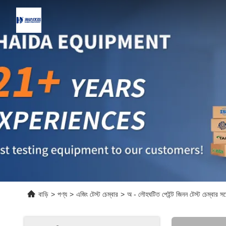
বাড়ি
>
পণ্য
>
এজিং টেস্ট চেম্বার
>
অ - লৌহঘটিত পেইন্ট জিনন টেস্ট চেম্বার সঙ্