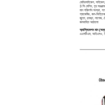
মোটরসাইকেল, সাইকেল, খু
3 সি মেশিন, গৃহ সরঞ্
মান পরিদর্শন সংস্থা, গব
প্যাকেজিং, জল-ভিত্তিক 
জুতো, চামড়া, লাগেজ, ট
জলবাহিত আঠালো
অ্যাপ্লিকেশন মান (অন্তর
এএসটিএম, আইএসও, ডি