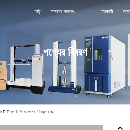
বাড়ি
আমাদের সম্বন্ধে
পণ্য
ঘটনাবলী
পণ্যের বিবরণ
গে PID স্ব-টানিং তাপমাত্রা নিয়ন্ত্রণ মোড