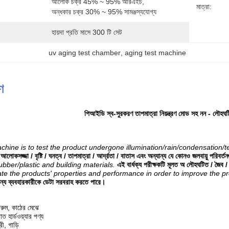
আলোক চক্র 45% ~ 95% আরএইচ, 
মাত্রা:
অন্ধকার চক্র 30% ~ 95% সামঞ্জস্যযোগ্য
হায়দা প্রতি মাসে 300 টি সেট
uv aging test chamber
, 
aging test machine
ণ
পিআইডি স্ব-সুরকরণ তাপমাত্রা নিয়ন্ত্রণ মোড সহ নন - লৌহঘটি
chine is to test the product undergone illumination/rain/condensation/
 আলোকসজ্জা / বৃষ্টি / ঘনত্ব / তাপমাত্রা / আর্দ্রতা / বাতাস এবং অন্যান্য যে কোনও জলবায়ু পরিবর্তন
ubber/plastic and building materials.
এই বার্ধক্য পরীক্ষকটি মূলত অ লৌহঘটিত / জৈব / 
ate the products' properties and performance in order to improve the pr
র জন্য ব্যবহারকারীকে ডেটা সরবরাহ করতে পারে।
াথরুম, কাঠের মেঝে
 হার্ডওয়্যার পণ্য
রী, গাড়ি