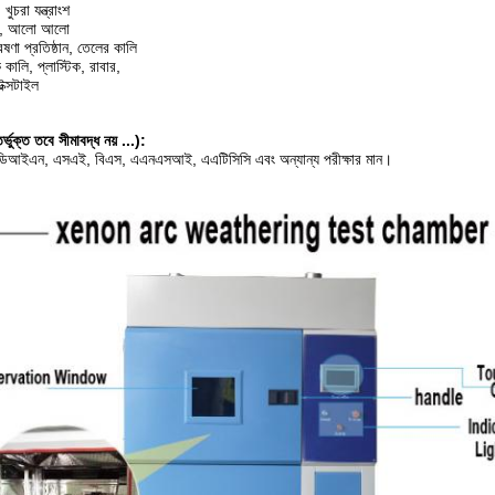
চরা যন্ত্রাংশ
জাম, আলো আলো
েষণা প্রতিষ্ঠান, তেলের কালি
কালি, প্লাস্টিক, রাবার,
েক্সটাইল
্ভুক্ত তবে সীমাবদ্ধ নয় ...):
আইএন, এসএই, বিএস, এএনএসআই, এএটিসিসি এবং অন্যান্য পরীক্ষার মান।