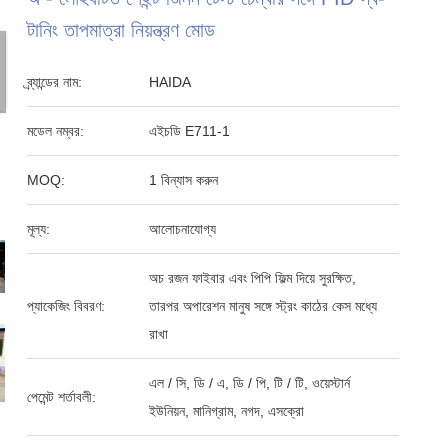
টানিং তাপমাত্রা নিয়ন্ত্রণ মোড
ব্র্যান্ডের নাম:
HAIDA
মডেল নম্বর:
এইচডি E711-1
MOQ:
1 বিন্যাস করুন
মূল্য:
আলোচনাযোগ্য
অচ রজন ফাইবার এবং পিপি ফিল্ম দিয়ে সুরক্ষিত,
প্যাকেজিং বিবরণ:
তারপর অপারেশন মানুষ সঙ্গে স্ট্রং কাঠের কেস মধ্যে
রাখা
এল / সি, ডি / এ, ডি / পি, টি / টি, ওয়েস্টার্ন
পেমেন্ট শর্তাবলী:
ইউনিয়ন, মানিগ্রাম, নগদ, এসক্রো