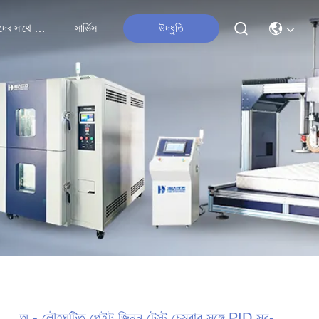
আমাদের সাথে যোগাযোগ
সার্ভিস
উদ্ধৃতি
অ - লৌহঘটিত পেইন্ট জিনন টেস্ট চেম্বার সঙ্গে PID স্ব-