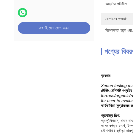
আর্দ্রতা পরিসীমা:
যোগানের ক্ষমতা:
এখনই যোগাযোগ করুন
বিশেষভাবে তুলে ধরা:
পণ্যের বিবর
ব্যবহার
Xenon testing ma
টেস্টিং মেশিনটি পণ্যটির
ferrous/organic/r
for user to evalu
কার্যকারিতা মূল্যায়নে
প্রযোজ্য শিল্প:
অ্যালুমিনিয়াম, ধাতব ব
আসবাবপত্র চশমা, ইস্পাত
স্টেশনারি / ক্রীড়া সামগ্