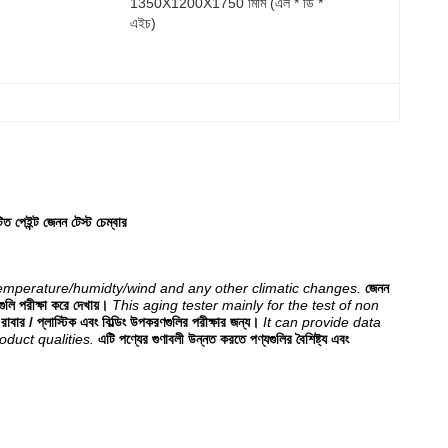
1350X1200X1750 মিমি (এল * ডি * 
এইচ)
ত পেইন্ট জেনন টেস্ট চেম্বার
temperature/humidty/wind and any other climatic changes.
জেনন
গুলি পরীক্ষা করে দেখায়।
This aging tester mainly for the test of non
রাবার / প্লাস্টিক এবং বিল্ডিং উপকরণগুলির পরীক্ষার জন্য।
It can provide data
oduct qualities.
এটি পণ্যের গুণাবলী উন্নত করতে পণ্যগুলির বৈশিষ্ট্য এবং