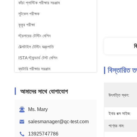
কাঁচা প্লাস্টিক পরীক্ষার সরঞ্জাম
সুটকেস পরীক্ষক
কুকুর পরীক্ষা
স্ট্রলারের টেস্টিং মেশিন
ব
টেক্সটাইল টেস্টিং যন্ত্রপাতি
ISTA স্ট্যান্ডার্ড টেস্ট মেশিন
বিস্তারিত ত
ব্যাটারি পরীক্ষার সরঞ্জাম
রাসায়নিক বিশ্লেষণ মেশিন
আমাদের সাথে যোগাযোগ
জ্বলনযোগ্যতা পরীক্ষার সরঞ্জাম
উৎপত্তি স্থল:
Ms. Mary
ইনার বক্স সাইজ:
salesmanager@qc-test.com
পণ্যের নাম:
13925747786