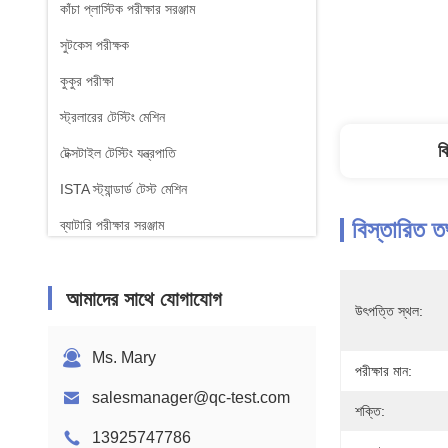
কাঁচা প্লাস্টিক পরীক্ষার সরঞ্জাম
সুটকেস পরীক্ষক
কুকুর পরীক্ষা
স্ট্রলারের টেস্টিং মেশিন
ব
টেক্সটাইল টেস্টিং যন্ত্রপাতি
ISTA স্ট্যান্ডার্ড টেস্ট মেশিন
বিস্তারিত ত
ব্যাটারি পরীক্ষার সরঞ্জাম
রাসায়নিক বিশ্লেষণ মেশিন
আমাদের সাথে যোগাযোগ
জ্বলনযোগ্যতা পরীক্ষার সরঞ্জাম
উৎপত্তি স্থল:
Ms. Mary
পরীক্ষার মান:
salesmanager@qc-test.com
শক্তি:
13925747786