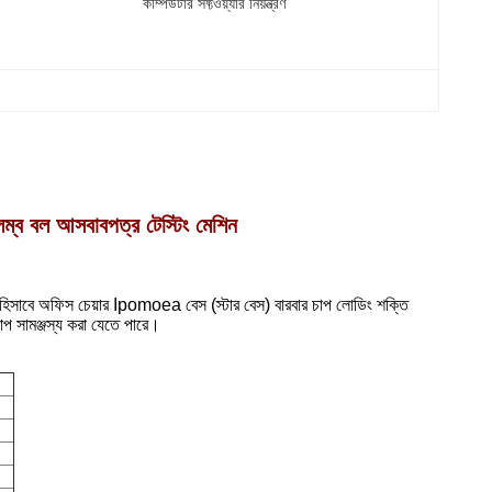
কম্পিউটার সফ্টওয়্যার নিয়ন্ত্রণ
ল্লম্ব বল আসবাবপত্র টেস্টিং মেশিন
ীক্ষা হিসাবে অফিস চেয়ার Ipomoea বেস (স্টার বেস) বারবার চাপ লোডিং শক্তি
চাপ সামঞ্জস্য করা যেতে পারে।