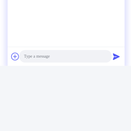
g Machine
Photo
Video Call
Audio Call