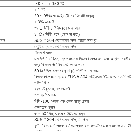
-40 ~ + + 150 ℃
± 1 ℃
20 ~ 98% আরএইচ (নীচের চিত্রটি দেখুন)
± 3% আরএইচ
গড় 1 মিনিট / মিনিট (লোড না করে)
3 ℃ / মিনিট গড়ে (লোড না করে)
াদান
SUS # 304 স্টেইনলেস স্টিল, আয়না সমাপ্ত
পেইন্ট স্প্রে সহ স্টেইনলেস স্টিল
শীতল শীতলতা
এলসিডি টাচ স্ক্রিন, প্রোগ্রামেবল নিয়ন্ত্রণ তাপমাত্রা এবং আর্দ্রতা চক্রীয় 
জন্য বিভিন্ন পরামিতি সেট করতে পারে
50 মিমি উচ্চ ঘনত্বের দৃ rig় পলিউরেথেন ফোম
বিস্ফোরণ-প্রমাণ প্রকার SUS # 304 স্টেইনলেস স্টিলের ডানা রেডিয়েট
পাইপ হিটার
ফ্রান্স টেকুমসেহ সংকোচকারী
তাপ প্রতিরোধক
পিটি -100 শুকনো এবং ভেজা বাল্ব সেন্সর
টেম্পারেড গ্লাস
ব্যাস 50 মিমি, তারের রাউটিংয়ের জন্য
SUS # 304 স্টেইনলেস স্টিল, 2 পিসি
ফুটো / ওভার-টেম্পারেচার / কমপ্রেসর ওভারভোল্টেজ এবং ওভারলোড / হিটা