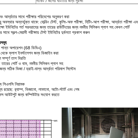
সার্কিট / জলের ঘাটতির জন্য সুরক্ষা
বং আর্দ্রতার সাথে পরীক্ষার পরিবেশের অনুকরণ করা
ায়ু অবস্থার অন্তর্ভুক্ত থাকে: হোল্ডিং টেস্ট, কুলিং-অফ পরীক্ষা, হিটিং-আপ পরীক্ষা, আর্দ্রতা পরীক্ষা 
্ষা ইউনিটের শর্ত সরবরাহের জন্য তারের রাউটিংয়ের জন্য নমনীয় সিলিকন প্লাগ সহ কেবল পোর্ট
 সাথে স্বল্প-মেয়াদী পরীক্ষায় টেস্ট ইউনিটের দুর্বলতা প্রকাশ করুন
যসমূহ
বং শান্ত অপারেশন (68 ডিবিএ)
র থেকে ফ্লাশ ইনস্টলেশন জন্য ডিজাইন করা
সম্পূর্ণ তাপ বিরতি
 তারের পোর্ট ও বাম, নমনীয় সিলিকন প্লাগ সহ
 জন্য সঠিক ভিজা / ড্রাই-বাল্ব আর্দ্রতা পরিমাপ সিস্টেম
ন্য পিএলসি নিয়ামক
ে রয়েছে: র‌্যাম্প, ভিজানো, লাফানো, অটো-স্টার্ট এবং শেষ
েস আউটপুট জন্য কম্পিউটার সংযোগ করতে