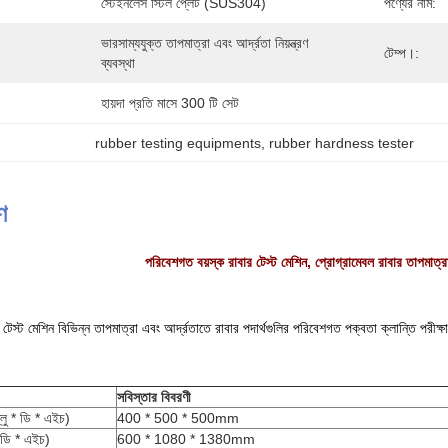
স্টেইনলেস স্টিল প্লেট (SUS304)
পণ্যের নাম:
ভারসাম্যযুক্ত তাপমাত্রা এবং আর্দ্রতা নিয়ন্ত্রণ 
টেম্প।:
ব্যবস্থা
হায়দা প্রতি মাসে 300 টি সেট
rubber testing equipments
, 
rubber hardness tester
ণ
পরিবেশগত বয়স্ক রাবার টেস্ট মেশিন, প্রোগ্রামেবল রাবার তাপমাত্রা
টেস্ট মেশিন বিভিন্ন তাপমাত্রা এবং আর্দ্রতাতে রাবার পদার্থগুলির পরিবেশগত পক্বতা ক্লান্তি পরীক
সবিস্তার বিবরণী
্লু * ডি * এইচ)
400 * 500 * 500mm
* ডি * এইচ)
600 * 1080 * 1380mm