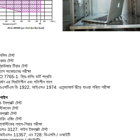
সিল টেস্ট
চার টেস্ট
াউজার টিয়ার টেস্ট
প সংকোচনের পরীক্ষা
65-1: ফ্রি-ফলিং ডার্ট পদ্ধতি
্ষণ এর স্থিতিশীল এবং গতিশীল সহগ
টিএম ডি 1922, আইএসও 1974: এলেন্ডামার্ফ ছিঁড়ে যাওয়া শক্তি পরীক্ষা
ক পাইপ
প্যাক্ট টেস্ট
িফনেস টেস্ট
যাক্ট টেস্ট
িং এজিং টেস্ট
স্টিকের ল্যাপ-শিয়ার পরীক্ষা
3127: পাইপ ইমপ্যাক্ট টেস্ট
 আইএসও 11357, এন 728: ডিএসসি / ওআইটি