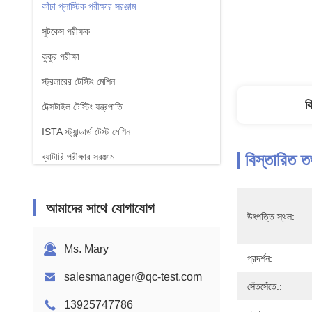
কাঁচা প্লাস্টিক পরীক্ষার সরঞ্জাম
সুটকেস পরীক্ষক
কুকুর পরীক্ষা
স্ট্রলারের টেস্টিং মেশিন
ব
টেক্সটাইল টেস্টিং যন্ত্রপাতি
ISTA স্ট্যান্ডার্ড টেস্ট মেশিন
বিস্তারিত ত
ব্যাটারি পরীক্ষার সরঞ্জাম
রাসায়নিক বিশ্লেষণ মেশিন
আমাদের সাথে যোগাযোগ
জ্বলনযোগ্যতা পরীক্ষার সরঞ্জাম
উৎপত্তি স্থল:
Ms. Mary
প্রদর্শন:
salesmanager@qc-test.com
সেঁতসেঁতে.:
13925747786