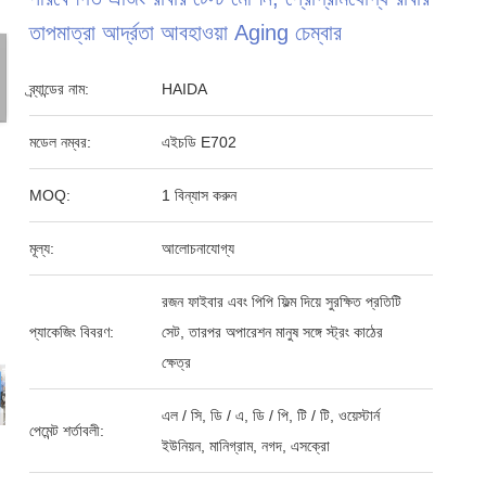
তাপমাত্রা আর্দ্রতা আবহাওয়া Aging চেম্বার
ব্র্যান্ডের নাম:
HAIDA
মডেল নম্বর:
এইচডি E702
MOQ:
1 বিন্যাস করুন
মূল্য:
আলোচনাযোগ্য
রজন ফাইবার এবং পিপি ফিল্ম দিয়ে সুরক্ষিত প্রতিটি
প্যাকেজিং বিবরণ:
সেট, তারপর অপারেশন মানুষ সঙ্গে স্ট্রং কাঠের
ক্ষেত্র
এল / সি, ডি / এ, ডি / পি, টি / টি, ওয়েস্টার্ন
পেমেন্ট শর্তাবলী:
ইউনিয়ন, মানিগ্রাম, নগদ, এসক্রো