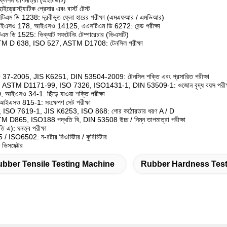
েশন তাপমাত্রা (এইচডিটি)
রোস্ট্যাটিক প্রেসার এবং বার্স্ট টেস্ট
ম ডি 1238: দ্রবীভূত ফ্লো হারের পরীক্ষা (এমএফআর / এমভিআর)
ইএসও 178, আইএসও 14125, এএসটিএম ডি 6272: বেন্ড পরীক্ষা
ডি 1525: ভিক্যাট সফটেনিং টেম্পারেচার (ভিএসটি)
D 638, ISO 527, ASTM D1708: টেনসিল পরীক্ষা
-2005, JIS K6251, DIN 53504-2009: টেনসিল শক্তি এবং প্রসারিত পরীক্ষা
STM D1171-99, ISO 7326, ISO1431-1, DIN 53509-1: ওজোন বৃদ্ধ বয়স পরীক্
আইএসও 34-1: ছিঁড়ে যাওয়া শক্তি পরীক্ষা
সও 815-1: সংক্ষেপণ সেট পরীক্ষা
SO 7619-1, JIS K6253, ISO 868: শোর কঠোরতার ধরণ A / D
65, ISO188 পদ্ধতি বি, DIN 53508 উচ্চ / নিম্ন তাপমাত্রা পরীক্ষা
এ): ঘনত্ব পরীক্ষা
 ISO6502: ন-রটার রিওমিটার / কুরিমিটার
িসমেক্টর
bber Tensile Testing Machine
Rubber Hardness Test