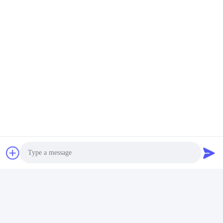
ট্যাগ:
ক্লান্তি পরীক্ষার সরঞ্জাম
আসবাবপত্র পরীক্ষার সরঞ্জাম
AC220V ফার্নিচার টেস্টিং মেশিন
দ্রুত যোগাযোগ
ঠিকানা
রুম 105, বিল্ডিং F4, জেলা F, তিয়ানান ডিজিটাল সিটি, নানচেং জেলা, ডংগুয়ান সিটি,
গুয়াংডং প্রদেশ, চীন
টেলিফোন
86-0769-89055588
ই-মেইল
salesmanager@qc-test.com
Photo