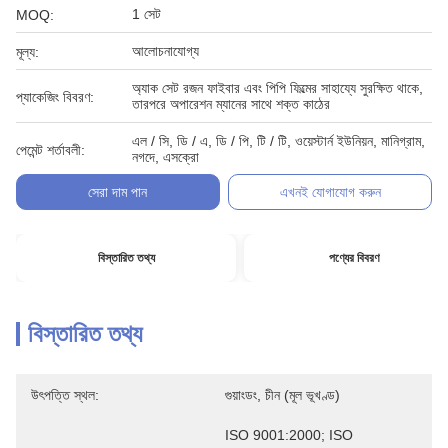
1 সেট
MOQ:
আলোচনাযোগ্য
মূল্য:
অ্যাক সেট রজন ফাইবার এবং পিপি ফিল্মের সাহায্যে সুরক্ষিত থাকে,
প্যাকেজিং বিবরণ:
তারপরে অপারেশন ম্যানের সাথে শক্ত কাঠের
এল / সি, ডি / এ, ডি / পি, টি / টি, ওয়েস্টার্ন ইউনিয়ন, মানিগ্রাম,
পেমেন্ট শর্তাবলী:
নগদে, এসক্রো
সেরা দাম পান
এখনই যোগাযোগ করুন
বিস্তারিত তথ্য
পণ্যের বিবরণ
বিস্তারিত তথ্য
উৎপত্তি স্থল:
গুয়াংডং, চীন (মূল ভূখণ্ড)
ISO 9001:2000; ISO 