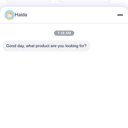
Haida
দ্রুত যোগাযোগ
7:18 AM
ঠিকানা
Good day, what product are you looking for?
রুম 105, বিল্ডিং F4, জেলা F, তিয়ানান ডিজিটাল সিটি, নানচেং জেলা, ডংগুয়ান সিটি,
গুয়াংডং প্রদেশ, চীন
টেলিফোন
86-0769-89055588
ই-মেইল
salesmanager@qc-test.com