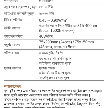
জল ব্যবহার
৮ লিটার/দিন
নমুনা থেকে ল্যাম্পের দূরত্ব
৫৫±২ মিমি
লাইটগুলির মধ্যবর্তী দূরত্ব
৬৫-৭০ মিমি
2
বিকিরণ পরিসীমা
0.45 ~ 0.90W/m
আমদানি করা আটলাস ইউভি-এঃ 315-400nm
ইউভি ল্যাম্প
(8pcs, 1600h জীবনকাল)
ল্যাম্পের শক্তি
40W/পিস
75x290mm (24pcs) / 75x150mm
নমুনার আকার
(48pcs), সর্বোচ্চ বেধ 5mm
পরীক্ষার সময়
০-৯৯৯ ঘন্টা, নিয়মিত
ওভারলোড শর্ট সার্কিট সুরক্ষা
অতিরিক্ত তাপমাত্রা সুরক্ষা
সুরক্ষা ব্যবস্থা
সুরক্ষার অভাব
জমির ফাঁসের বিরুদ্ধে সুরক্ষা
স্বয়ংক্রিয়ভাবে বন্ধ সুরক্ষা
অ্যাপ্লিকেশন
সূর্য, বৃষ্টির স্প্রে এবং ঘনীভবনের ফলে ক্ষতির অনুকরণ করে আর্দ্রতা এবং তাপমাত্রার
সাথে সূর্যের আলোতে এক্সপোজার করে পরীক্ষার উপকরণগুলি পরীক্ষা করুন।
ক্ষতির ফলাফল পেতে কয়েক দিন বা সপ্তাহের পর যা কয়েক মাসের জন্য বাইরে
এক্সপোজার সমান। ক্ষতির মধ্যে রয়েছে বিবর্ণতা, রঙ পরিবর্তন, উজ্জ্বলতা নিচে, গুঁড়া,