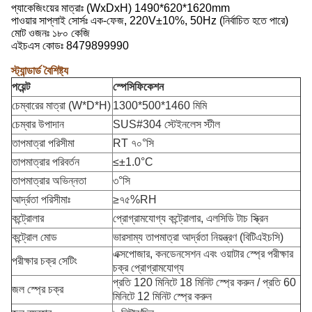
প্যাকেজিংয়ের মাত্রাঃ (WxDxH) 1490*620*1620mm
পাওয়ার সাপ্লাই সোর্সঃ এক-ফেজ, 220V±10%, 50Hz (নির্বাচিত হতে পারে)
মোট ওজনঃ ১৮০ কেজি
এইচএস কোডঃ 8479899990
স্ট্যান্ডার্ড বৈশিষ্ট্য
পয়েন্ট
স্পেসিফিকেশন
চেম্বারের মাত্রা (W*D*H)
1300*500*1460 মিমি
চেম্বার উপাদান
SUS#304 স্টেইনলেস স্টীল
তাপমাত্রা পরিসীমা
RT ৭০°সি
তাপমাত্রার পরিবর্তন
≤±1.0°C
তাপমাত্রার অভিন্নতা
৩°সি
আর্দ্রতা পরিসীমাঃ
≥৭৫%RH
কন্ট্রোলার
প্রোগ্রামযোগ্য কন্ট্রোলার, এলসিডি টাচ স্ক্রিন
কন্ট্রোল মোড
ভারসাম্য তাপমাত্রা আর্দ্রতা নিয়ন্ত্রণ (বিটিএইচসি)
এক্সপোজার, কনডেনসেশন এবং ওয়াটার স্প্রে পরীক্ষার
পরীক্ষার চক্র সেটিং
চক্র প্রোগ্রামযোগ্য
প্রতি 120 মিনিটে 18 মিনিট স্প্রে করুন / প্রতি 60
জল স্প্রে চক্র
মিনিটে 12 মিনিট স্প্রে করুন