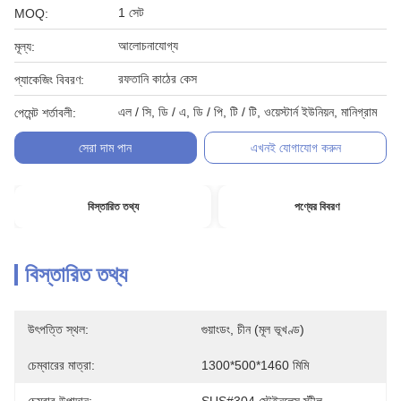
1 সেট
MOQ:
আলোচনাযোগ্য
মূল্য:
রফতানি কাঠের কেস
প্যাকেজিং বিবরণ:
এল / সি, ডি / এ, ডি / পি, টি / টি, ওয়েস্টার্ন ইউনিয়ন, মানিগ্রাম
পেমেন্ট শর্তাবলী:
সেরা দাম পান
এখনই যোগাযোগ করুন
বিস্তারিত তথ্য
পণ্যের বিবরণ
বিস্তারিত তথ্য
উৎপত্তি স্থল:
গুয়াংডং, চীন (মূল ভূখণ্ড)
চেম্বারের মাত্রা:
1300*500*1460 মিমি