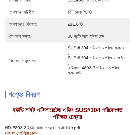
চেম্বার উপাদান:
SUS#304 স্টেইনলেস স্টীল
তাপমাত্রা পরিসীমা:
RT থেকে 70℃
তাপমাত্রার ওঠানামা:
≤±1.0℃
যোগানের ক্ষমতা:
30 প্রতি মাসে হাইডা সেট
SUS # 304 পরিবেশগত পরীক্ষা চেম্বার
, 
SUS # 304 পরিবেশগত পরীক্ষার মেশিন
বিশেষভাবে তুলে ধরা:
, 
আইএসও 4892-3 পরিবেশগত পরীক্ষা 
চেম্বারগুলি
পণ্যের বিবরণ
ইউভি লাইট এক্সিলারেটেড এজিং SUS#304 পরিবেশগত
পরীক্ষার চেম্বার
HD-E802-2 ইউভি এজিং চেম্বার - ফ্ল্যাট টাইপ.pdf
সাধারণ স্পেসিফিকেশন