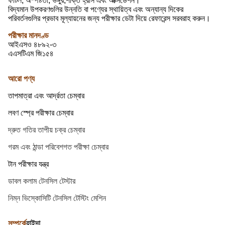
ফাটল, অস্পষ্টতা, ভঙ্গুর,শক্তি হ্রাস এবং অক্সিডেশন।
বিদ্যমান উপকরণগুলির উন্নতি বা পণ্যের স্থায়িত্ব এবং অন্যান্য দিকের
পরিবর্তনগুলির প্রভাব মূল্যায়নের জন্য পরীক্ষার ডেটা দিয়ে রেফারেন্স সরবরাহ করুন।
পরীক্ষার মানদণ্ড
আইএসও ৪৮৯২-৩
এএসটিএম জি১৫৪
আরো পণ্য
তাপমাত্রা এবং আর্দ্রতা চেম্বার
লবণ স্প্রে পরীক্ষার চেম্বার
দ্রুত গতির তাপীয় চক্র চেম্বার
গরম এবং ঠান্ডা পরিবেশগত পরীক্ষা চেম্বার
টান পরীক্ষার যন্ত্র
ডাবল কলাম টেনসিল টেস্টার
নিম্ন ভিস্কোসিটি টেনসিল টেস্টিং মেশিন
সম্পর্কে
হাইদা