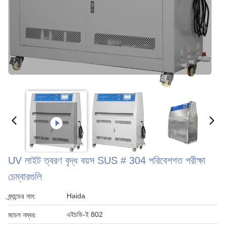
UV লাইট ত্বরণ বৃদ্ধ বয়স SUS # 304 পরিবেশগত পরীক্ষা
চেম্বারগুলি
Haida
ব্র্যান্ডের নাম:
এইচডি-ই 802
মডেল নম্বর: