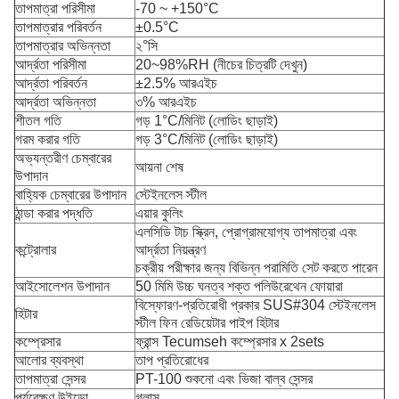
তাপমাত্রা পরিসীমা
-70 ~ +150°C
তাপমাত্রার পরিবর্তন
±0.5°C
তাপমাত্রার অভিন্নতা
২°সি
আর্দ্রতা পরিসীমা
20~98%RH (নীচের চিত্রটি দেখুন)
আর্দ্রতা পরিবর্তন
±2.5% আরএইচ
আর্দ্রতা অভিন্নতা
৩% আরএইচ
শীতল গতি
গড় 1°C/মিনিট (লোডিং ছাড়াই)
গরম করার গতি
গড় 3°C/মিনিট (লোডিং ছাড়াই)
অভ্যন্তরীণ চেম্বারের
আয়না শেষ
উপাদান
বাহ্যিক চেম্বারের উপাদান
স্টেইনলেস স্টীল
ঠান্ডা করার পদ্ধতি
এয়ার কুলিং
এলসিডি টাচ স্ক্রিন, প্রোগ্রামযোগ্য তাপমাত্রা এবং
কন্ট্রোলার
আর্দ্রতা নিয়ন্ত্রণ
চক্রীয় পরীক্ষার জন্য বিভিন্ন পরামিতি সেট করতে পারেন
আইসোলেশন উপাদান
50 মিমি উচ্চ ঘনত্ব শক্ত পলিউরেথেন ফোয়ারা
বিস্ফোরণ-প্রতিরোধী প্রকার SUS#304 স্টেইনলেস
হিটার
স্টীল ফিন রেডিয়েটার পাইপ হিটার
কম্প্রেসার
ফ্রান্স Tecumseh কম্প্রেসার x 2sets
আলোর ব্যবস্থা
তাপ প্রতিরোধের
তাপমাত্রা সেন্সর
PT-100 শুকনো এবং ভিজা বাল্ব সেন্সর
পর্যবেক্ষণ উইন্ডো
গ্লাস