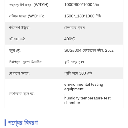
অভ্যন্তরীণ মাত্রা (W*D*H):
1000*800*1000 মিমি
বাহ্যিক মাত্রা (W*D*H):
1500*1180*1900 মিমি
পর্যবেক্ষণ উইন্ডো:
টেম্পারেড গ্লাস
পরীক্ষার গর্ত:
400℃
নমুনা ট্রে:
SUS#304 স্টেইনলেস স্টীল, 2pcs
নিরাপত্তা সুরক্ষা ডিভাইস:
ফুটো জন্য সুরক্ষা
যোগানের ক্ষমতা:
প্রতি মাসে 300 সেট
environmental testing 
equipment
বিশেষভাবে তুলে ধরা:
, 
humidity temperature test 
chamber
পণ্যের বিবরণ