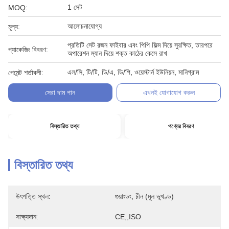
1 সেট
MOQ:
আলোচনাযোগ্য
মূল্য:
প্রতিটি সেট রজন ফাইবার এবং পিপি ফিল্ম দিয়ে সুরক্ষিত, তারপরে
প্যাকেজিং বিবরণ:
অপারেশন ম্যান দিয়ে শক্ত কাঠের কেসে রাখ
এল/সি, টি/টি, ডি/এ, ডি/পি, ওয়েস্টার্ন ইউনিয়ন, মানিগ্রাম
পেমেন্ট শর্তাবলী:
সেরা দাম পান
এখনই যোগাযোগ করুন
বিস্তারিত তথ্য
পণ্যের বিবরণ
বিস্তারিত তথ্য
উৎপত্তি স্থল:
গুয়াংডং, চীন (মূল ভূখণ্ড)
সাক্ষ্যদান:
CE,,ISO