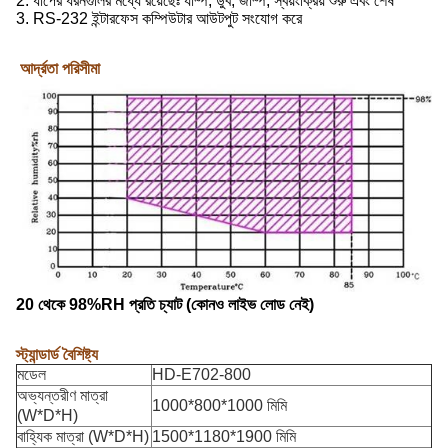
2. ধাপের ধরনগুলির মধ্যে রয়েছেঃ র্যাম্প, ডুব, জাম্প, স্বয়ংক্রিয় শুরু এবং শেষ
3. RS-232 ইন্টারফেস কম্পিউটার আউটপুট সংযোগ করে
আর্দ্রতা পরিসীমা
20 থেকে 98%RH প্রতি চ্যাট (কোনও লাইভ লোড নেই)
স্ট্যান্ডার্ড বৈশিষ্ট্য
মডেল
HD-E702-800
অভ্যন্তরীণ মাত্রা
1000*800*1000 মিমি
(W*D*H)
বাহ্যিক মাত্রা (W*D*H)
1500*1180*1900 মিমি