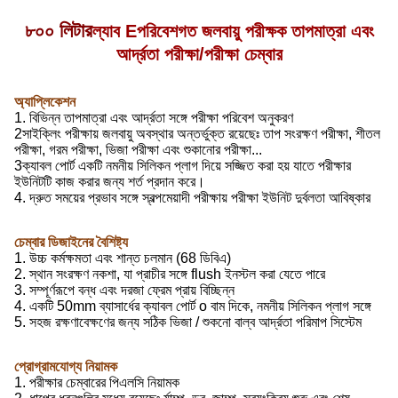
৮০০ লিটার
ল্যাব E
পরিবেশগত জলবায়ু পরীক্ষক তাপমাত্রা এবং
আর্দ্রতা পরীক্ষা/পরীক্ষা চেম্বার
অ্যাপ্লিকেশন
1. বিভিন্ন তাপমাত্রা এবং আর্দ্রতা সঙ্গে পরীক্ষা পরিবেশ অনুকরণ
2সাইক্লিং পরীক্ষায় জলবায়ু অবস্থার অন্তর্ভুক্ত রয়েছেঃ তাপ সংরক্ষণ পরীক্ষা, শীতল
পরীক্ষা, গরম পরীক্ষা, ভিজা পরীক্ষা এবং শুকানোর পরীক্ষা...
3ক্যাবল পোর্ট একটি নমনীয় সিলিকন প্লাগ দিয়ে সজ্জিত করা হয় যাতে পরীক্ষার
ইউনিটটি কাজ করার জন্য শর্ত প্রদান করে।
4. দ্রুত সময়ের প্রভাব সঙ্গে স্বল্পমেয়াদী পরীক্ষায় পরীক্ষা ইউনিট দুর্বলতা আবিষ্কার
চেম্বার ডিজাইনের বৈশিষ্ট্য
1. উচ্চ কর্মক্ষমতা এবং শান্ত চলমান (68 ডিবিএ)
2. স্থান সংরক্ষণ নকশা, যা প্রাচীর সঙ্গে flush ইনস্টল করা যেতে পারে
3. সম্পূর্ণরূপে বন্ধ এবং দরজা ফ্রেম প্রায় বিচ্ছিন্ন
4. একটি 50mm ব্যাসার্ধের ক্যাবল পোর্ট o বাম দিকে, নমনীয় সিলিকন প্লাগ সঙ্গে
5. সহজ রক্ষণাবেক্ষণের জন্য সঠিক ভিজা / শুকনো বাল্ব আর্দ্রতা পরিমাপ সিস্টেম
প্রোগ্রামযোগ্য নিয়ামক
1. পরীক্ষার চেম্বারের পিএলসি নিয়ামক