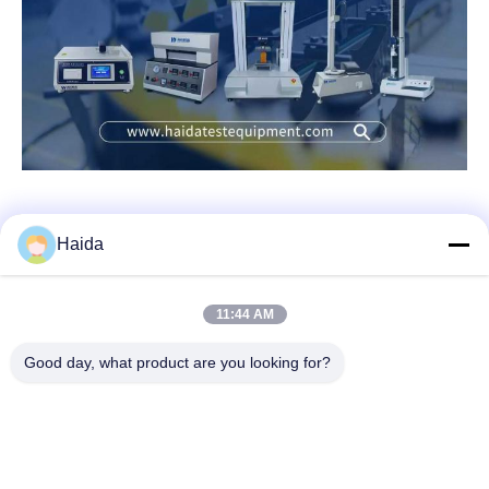
Haida
দ্রুত যোগাযোগ
11:44 AM
Good day, what product are you looking for?
ঠিকানা
রুম 105, বিল্ডিং F4, জেলা F, তিয়ানান ডিজিটাল সিটি, নানচেং জেলা, ডংগুয়ান সিটি,
গুয়াংডং প্রদেশ, চীন
টেলিফোন