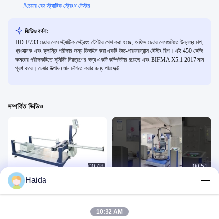
#
চেয়ার বেস স্ট্যাটিক স্ট্রেংথ টেস্টার
ভিডিও বর্ণনা:
HD-F733 চেয়ার বেস স্ট্যাটিক স্ট্রেংথ টেস্টার পেশ করা হচ্ছে, অফিস চেয়ার বেসগুলিতে উল্লম্ব চাপ,
ধ্বংসাত্মক এবং ক্লান্তি পরীক্ষার জন্য ডিজাইন করা একটি উচ্চ-পারফরম্যান্স টেস্টিং রিগ। এই 450 কেজি
ক্ষমতার পরীক্ষকটিতে সুনির্দিষ্ট নিয়ন্ত্রণের জন্য একটি কম্পিউটার রয়েছে এবং BIFMA X5.1 2017 মান
পূরণ করে। চেয়ার উত্পাদন মান নিশ্চিত করার জন্য পারফেক্ট.
সম্পর্কিত ভিডিও
00:48
00:51
Haida
HD-F732-2 দুই স্টেশন অফিস চেয়ার হুইল পরিধান
অফিস চেয়ার ঘোরানো টেস্টিং সরঞ্জাম
প্রতিরোধের পরীক্ষা মেশিন
家具
家具
March 14, 2025
May 19, 2025
10:32 AM