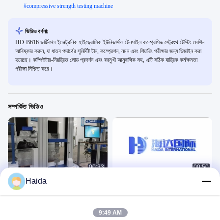
#
compressive strength testing machine
ভিডিও বর্ণনা:
HD-B616 ভার্টিকাল ইলেক্ট্রনিক হাইড্রোলিক ইউনিভার্সাল টেনসাইল কম্প্রেসিভ স্ট্রেংথ টেস্টিং মেশিন
আবিষ্কার করুন, যা ধাতব পদার্থের সুনির্দিষ্ট টান, কম্প্রেশন, নমন এবং শিয়ারিং পরীক্ষার জন্য ডিজাইন করা
হয়েছে। কম্পিউটার-নিয়ন্ত্রিত লোড প্রদর্শন এবং বহুমুখী আনুষাঙ্গিক সহ, এটি সঠিক যান্ত্রিক কর্মক্ষমতা
পরীক্ষা নিশ্চিত করে।
সম্পর্কিত ভিডিও
00:33
00:50
Haida
HD-B604 ডাবল কলাম টেনসাইল টেস্টিং মেশিন
HD-B604-S টেনসাইল টেস্টিং মেশিন
力学
力学
June 29, 2023
June 07, 2023
9:49 AM