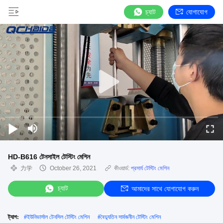
চ্যাট
যোগাযোগ
HD-B616 টেনসাইল টেস্টিং মেশিন
力学
October 26, 2021
কীওয়ার্ড:
প্রসার্য টেস্টিং মেশিন
চ্যাট
আমাদের সাথে যোগাযোগ করুন
ট্যাগ:
#
ইউনিভার্সাল টেনসিল টেস্টিং মেশিন
#
বৈদ্যুতিন সার্বজনীন টেস্টিং মেশিন